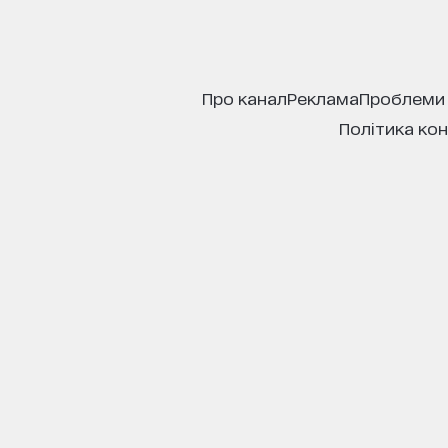
про канал
реклама
проблеми
політика ко