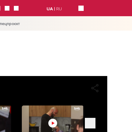
UA
RU
спецпроєкт