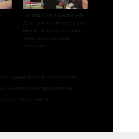
1
Легендарне повернення!
Дивіться новий сезон шоу
Міняю жінку щоп'ятниці о
18:00 на 1+1 Україна
16 сезон Анонс
али новий досвід, можливість
нурення в нове середовище.
и суспільних норм.