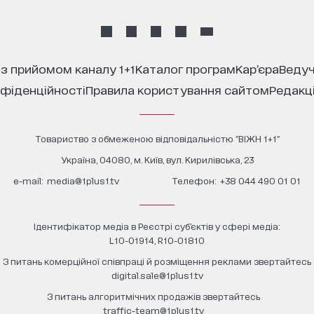
 з прийомом каналу 1+1
каталог програм
кар’єра
ведуч
нфіденційності
правила користування сайтом
редакц
Товариство з обмеженою відповідальністю "ВІЖН 1+1"
Україна, 04080, м. Київ, вул. Кирилівська, 23
е-mail:
media@1plus1.tv
Телефон:
+38 044 490 01 01
Ідентифікатор медіа в Реєстрі суб’єктів у сфері медіа:
L10-01914, R10-01810
З питань комерційної співпраці й розміщення реклами звертайтесь
digital.sale@1plus1.tv
З питань алгоритмічних продажів звертайтесь
traffic-team@1plus1.tv