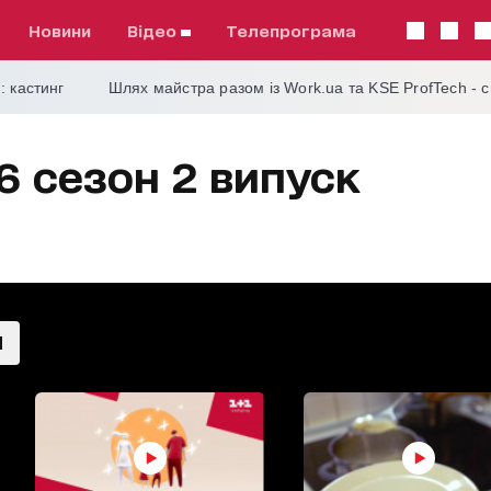
Новини
відео
телепрограма
: кастинг
Шлях майстра разом із Work.ua та KSE ProfTech - 
6 сезон 2 випуск