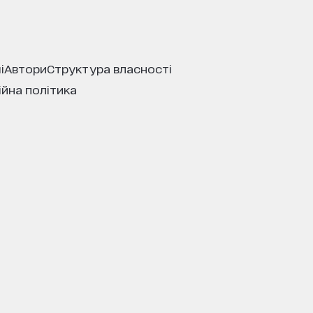
і
автори
структура власності
ійна політика