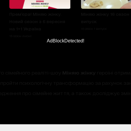
Прем'єра! Міняю жінку.
Міняю жінку 16 сезон 
Новий сезон з 6 вересня
випуск
на 1+1 Україна
16 сезон 1 випуск
16 сезон Анонс
AdBlockDetected!
го сімейного реаліті-шоу
Міняю жінку
героїні отрим
пройти психологічну трансформацію за рахунок за
редження про сімейне життя, а також досліджує змін