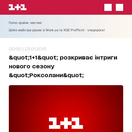
Голос країни: кастинг
Шлях майстра разом із Work.ua та KSE ProfTech - спецпроєкт
00:00 | 23.01.2013
&quot;1+1&quot; розкриває інтриги
нового сезону
&quot;Роксолани&quot;