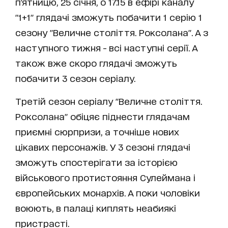
п'ятницю, 25 січня, о 17.15 в ефірі каналу
"1+1" глядачі зможуть побачити 1 серію 1
сезону "Величне століття. Роксолана". А з
наступного тижня - всі наступні серії. А
також вже скоро глядачі зможуть
побачити 3 сезон серіалу.
Третій сезон серіалу "Величне століття.
Роксолана" обіцяє піднести глядачам
приємні сюрпризи, а точніше нових
цікавих персонажів. У 3 сезоні глядачі
зможуть спостерігати за історією
військового протистояння Сулеймана і
європейських монархів. А поки чоловіки
воюють, в палаці киплять неабиякі
пристрасті.