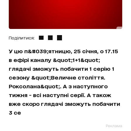
Поділитися:
У цю п&#039;ятницю, 25 січня, о 17.15
в ефірі каналу &quot;1+1&quot;
глядачі зможуть побачити 1 серію 1
сезону &quot;Величне століття.
Роксолана&quot;. А з наступного
тижня - всі наступні серії. А також
вже скоро глядачі зможуть побачити
3 се
Реклама