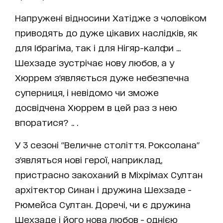
Напружені відносини Хатідже з чоловіком
приводять до дуже цікавих наслідків, як
для Ібрагіма, так і для Нігяр-калфи ...
Шехзаде зустрічає нову любов, а у
Хюррем з'являється дуже небезпечна
суперниця, і невідомо чи зможе
досвідчена Хюррем в цей раз з нею
впоратися? .. .
У 3 сезоні "Величне століття. Роксолана"
з'являться нові герої, наприклад,
пристрасно закоханий в Міхрімах Султан
архітектор Синан і дружина Шехзаде -
Рюмейса Султан. Доречі, чи є дружина
Шехзаде і його нова любов - однією