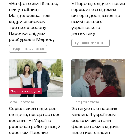
«На фото хімії більше,
У Парочці слідчих новий
ніж у таблиці
герой: хто з відомих
Менделєєва»: нові
акторів доєднався до
кадри зі зйомок
найхітовішого
третього сезону
українського
Парочки слідчих
детективу
розбурхали Мережу
#український серіал
#український серіал
Парочка слідчих
10:36 | 13.07.2026
14:00 | 08.07.2026
Серіал, який підкорив
Затягують з перших
глядачів, повертається
хвилин: 4 українські
восени: 1+1 Україна
серіали, які стали
розпочав роботу над 3
фаворитами глядачів -
сезоном Парочки
дивитись онлайн