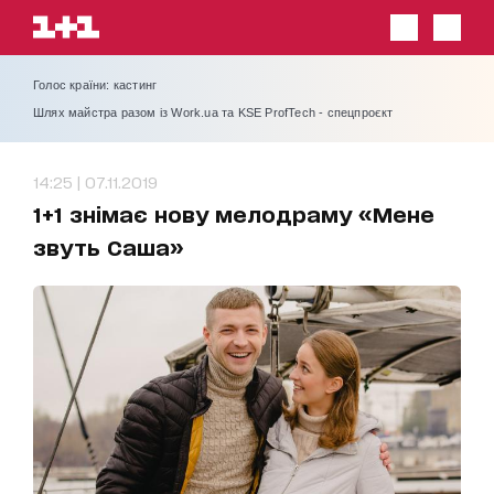
Голос країни: кастинг
Шлях майстра разом із Work.ua та KSE ProfTech - спецпроєкт
14:25 | 07.11.2019
1+1 знімає нову мелодраму «Мене
звуть Саша»