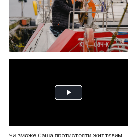
Чи зможе Саша протистояти життєвим