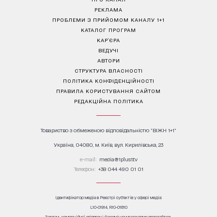
РЕКЛАМА
ПРОБЛЕМИ З ПРИЙОМОМ КАНАЛУ 1+1
КАТАЛОГ ПРОГРАМ
КАР’ЄРА
ВЕДУЧІ
АВТОРИ
СТРУКТУРА ВЛАСНОСТІ
ПОЛІТИКА КОНФІДЕНЦІЙНОСТІ
ПРАВИЛА КОРИСТУВАННЯ САЙТОМ
РЕДАКЦІЙНА ПОЛІТИКА
Товариство з обмеженою відповідальністю "ВІЖН 1+1"
Україна, 04080, м. Київ, вул. Кирилівська, 23
е-mail:
media@1plus1.tv
Телефон:
+38 044 490 01 01
Ідентифікатор медіа в Реєстрі суб’єктів у сфері медіа:
L10-01914, R10-01810
З питань комерційної співпраці й розміщення реклами звертайтесь