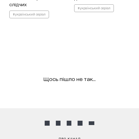
слідчих
#український серіал
#український серіал
Щось пішло не так...
ПРО КАНАЛ