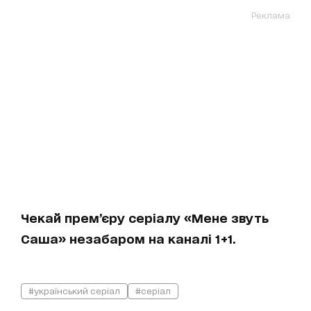
Реклама
Чекай прем’єру серіалу «Мене звуть
Саша» незабаром на каналі 1+1.
#український серіал
#серіал