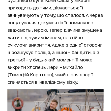
сусіднього купе. Коли Саша у лікарні
приходить до тями, дізнається: її
звинувачують у тому, що сталося. А через
сплутування документів її помилково
вважають Лерою. Тепер дівчина змушена
жити під чужим іменем, постійно
очікуючи викриття. Адже з однієї сторони
її розшукує поліція, з іншої – бандити, а з
третьої – у будь-який момент її може
викрити хлопець Лери – Михайло
(Тимофій Каратаєв), який після аварії
опиняється в інвалідному візку.