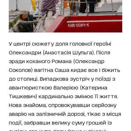
У центрі сюжету доля головної героїні
Олександри (Анастасія Шульга). Після
зради коханого Романа (Олександр
Соколов) вагітна Саша кидає все і біжить
до столиці. Випадкова зустріч у поїзді з
авантюристкою Валерією (Катерина
Тишкевич) кардинально змінює її життя.
Нова знайома, спровокувавши серйозну
аварію на залізничній дорозі, тікає з місця
події, забравши велику суму грошей із