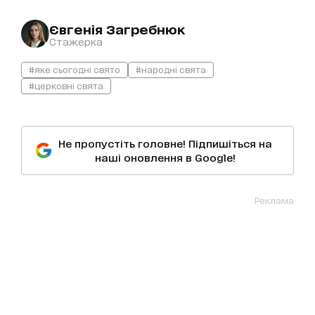
Євгенія Загребнюк
Стажерка
#яке сьогодні свято
#народні свята
#церковні свята
Не пропустіть головне! Підпишіться на
наші оновлення в Google!
Реклама