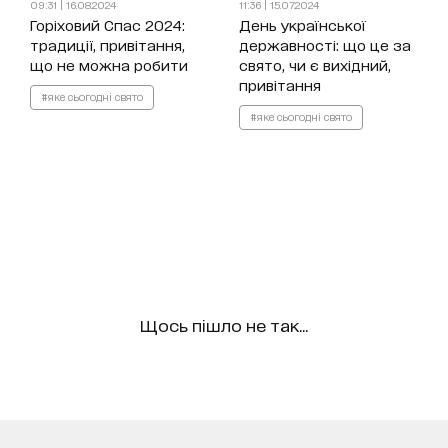
09:31 | 16.08.2024
11:36 | 15.07.2024
Горіховий Спас 2024:
День української
традиції, привітання,
державності: що це за
що не можна робити
свято, чи є вихідний,
привітання
#яке сьогодні свято
#яке сьогодні свято
Щось пішло не так...