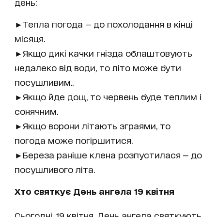
день:
►Тепла погода — до похолодання в кінці
місяця.
►Якщо дикі качки гнізда облаштовують
недалеко від води, то літо може бути
посушливим..
►Якщо йде дощ, то червень буде теплим і
сонячним.
►Якщо ворони літають зграями, то
погода може погіршитися.
►Береза раніше клена розпустилася — до
посушливого літа.
Хто святкує День ангела 19 квітня
Сьогодні, 19 квітня, День ангела святкують