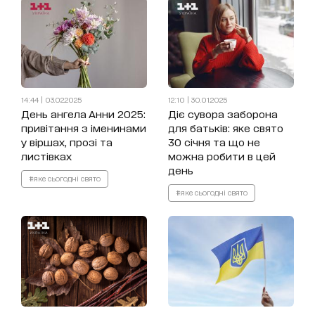
14:44 | 03.02.2025
12:10 | 30.01.2025
День ангела Анни 2025:
Діє сувора заборона
привітання з іменинами
для батьків: яке свято
у віршах, прозі та
30 січня та що не
листівках
можна робити в цей
день
#яке сьогодні свято
#яке сьогодні свято