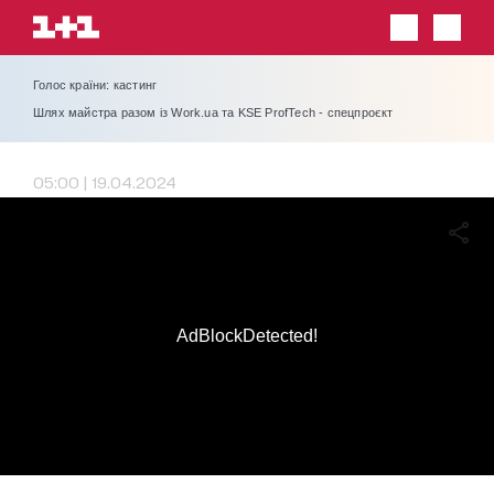
Голос країни: кастинг
Шлях майстра разом із Work.ua та KSE ProfTech - спецпроєкт
05:00 | 19.04.2024
AdBlockDetected!