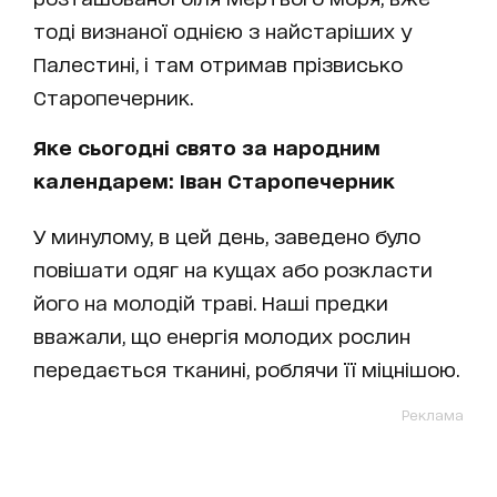
тоді визнаної однією з найстаріших у
Палестині, і там отримав прізвисько
Старопечерник.
Яке сьогодні свято за народним
календарем: Іван Старопечерник
У минулому, в цей день, заведено було
повішати одяг на кущах або розкласти
його на молодій траві. Наші предки
вважали, що енергія молодих рослин
передається тканині, роблячи її міцнішою.
Реклама