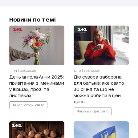
Новини по темі
14:44 | 03.02.2025
12:10 | 30.01.2025
День ангела Анни 2025:
Діє сувора заборона
привітання з іменинами
для батьків: яке свято
у віршах, прозі та
30 січня та що не
листівках
можна робити в цей
день
#яке сьогодні свято
#яке сьогодні свято