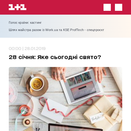
Голос країни: кастинг
Шлях майстра разом із Work.ua та KSE ProfTech - спецпроєкт
00:00 | 28.01.2019
28 січня: Яке сьогодні свято?