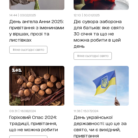
14:44 | 03.02.2025
12:10 | 30.01.2025
День ангела Анни 2025:
Діє сувора заборона
привітання з іменинами
для батьків: яке свято
у віршах, прозі та
30 січня та що не
листівках
можна робити в цей
день
#яке сьогодні свято
#яке сьогодні свято
09:31 | 16.08.2024
11:36 | 15.07.2024
Горіховий Спас 2024:
День української
традиції, привітання,
державності: що це за
що не можна робити
свято, чи є вихідний,
привітання