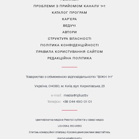
ПРОБЛЕМИ З ПРИЙОМОМ КАНАЛУ 1+1
КАТАЛОГ ПРОГРАМ
КАР’ЄРА
ВЕДУЧІ
АВТОРИ
СТРУКТУРА ВЛАСНОСТІ
ПОЛІТИКА КОНФІДЕНЦІЙНОСТІ
ПРАВИЛА КОРИСТУВАННЯ САЙТОМ
РЕДАКЦІЙНА ПОЛІТИКА
Товариство з обмеженою відповідальністю "ВІЖН 1+1"
Україна, 04080, м. Київ, вул. Кирилівська, 23
е-mail:
media@1plus1.tv
Телефон:
+38 044 490 01 01
Ідентифікатор медіа в Реєстрі суб’єктів у сфері медіа:
L10-01914, R10-01810
З питань комерційної співпраці й розміщення реклами звертайтесь
digital.sale@1plus1.tv