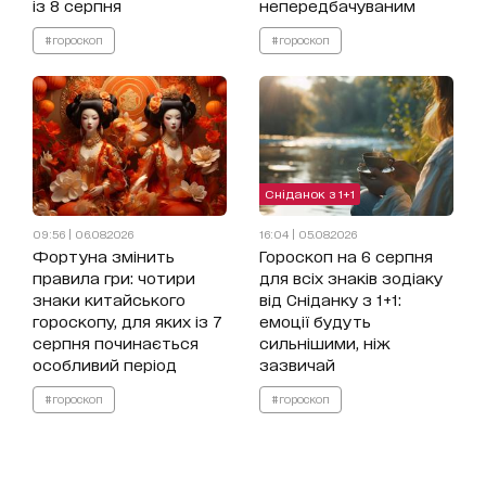
із 8 серпня
непередбачуваним
#гороскоп
#гороскоп
Сніданок з 1+1
09:56 | 06.08.2026
16:04 | 05.08.2026
Фортуна змінить
Гороскоп на 6 серпня
правила гри: чотири
для всіх знаків зодіаку
знаки китайського
від Сніданку з 1+1:
гороскопу, для яких із 7
емоції будуть
серпня починається
сильнішими, ніж
особливий період
зазвичай
#гороскоп
#гороскоп