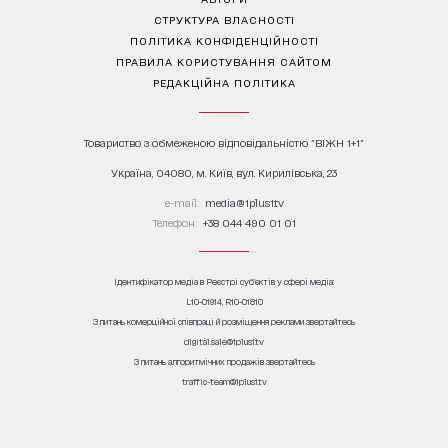
СТРУКТУРА ВЛАСНОСТІ
ПОЛІТИКА КОНФІДЕНЦІЙНОСТІ
ПРАВИЛА КОРИСТУВАННЯ САЙТОМ
РЕДАКЦІЙНА ПОЛІТИКА
Товариство з обмеженою відповідальністю "ВІЖН 1+1"
Україна, 04080, м. Київ, вул. Кирилівська, 23
е-mail:
media@1plus1.tv
Телефон:
+38 044 490 01 01
Ідентифікатор медіа в Реєстрі суб’єктів у сфері медіа:
L10-01914, R10-01810
З питань комерційної співпраці й розміщення реклами звертайтесь
digital.sale@1plus1.tv
З питань алгоритмічних продажів звертайтесь
traffic-team@1plus1.tv