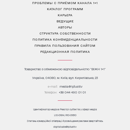
ПРОБЛЕМЫ С ПРИЁМОМ КАНАЛА 1+1
КАТАЛОГ ПРОГРАММ
КАРЬЕРА
ВЕДУЩИЕ
АВТОРЫ
СТРУКТУРА СОБСТВЕННОСТИ
ПОЛИТИКА КОНФИДЕНЦИАЛЬНОСТИ
ПРАВИЛА ПОЛЬЗОВАНИЯ САЙТОМ
РЕДАКЦИОННАЯ ПОЛИТИКА
Товариство з обмеженою відповідальністю "ВІЖН 1+1"
Україна, 04080, м. Київ, вул. Кирилівська, 23
е-mail:
media@1plus1.tv
Телефон:
+38 044 490 01 01
Ідентифікатор медіа в Реєстрі суб’єктів у сфері медіа:
L10-01914, R10-01810
З питань комерційної співпраці й розміщення реклами звертайтесь
digital.sale@1plus1.tv