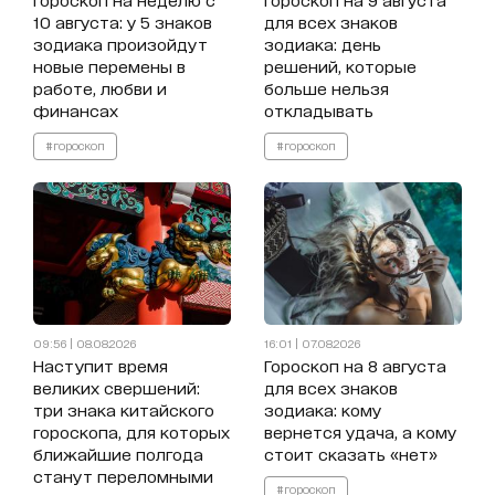
10 августа: у 5 знаков
для всех знаков
зодиака произойдут
зодиака: день
новые перемены в
решений, которые
работе, любви и
больше нельзя
финансах
откладывать
#гороскоп
#гороскоп
09:56 | 08.08.2026
16:01 | 07.08.2026
Наступит время
Гороскоп на 8 августа
великих свершений:
для всех знаков
три знака китайского
зодиака: кому
гороскопа, для которых
вернется удача, а кому
ближайшие полгода
стоит сказать «нет»
станут переломными
#гороскоп