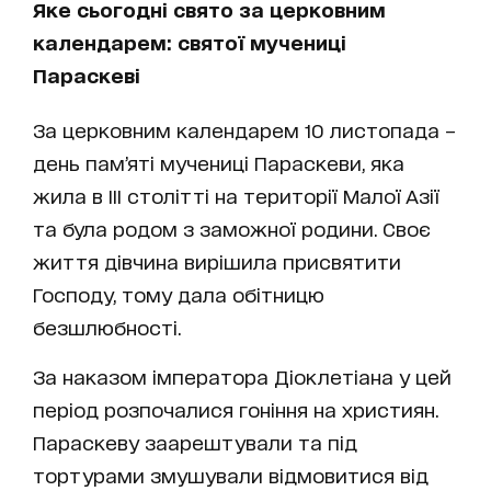
Яке сьогодні свято за церковним
календарем: святої мучениці
Параскеві
За церковним календарем 10 листопада –
день пам’яті мучениці Параскеви, яка
жила в III столітті на території Малої Азії
та була родом з заможної родини. Своє
життя дівчина вирішила присвятити
Господу, тому дала обітницю
безшлюбності.
За наказом імператора Діоклетіана у цей
період розпочалися гоніння на християн.
Параскеву заарештували та під
тортурами змушували відмовитися від