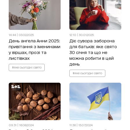
14:44 | 03.02.2025
12:10 | 30.01.2025
День ангела Анни 2025:
Діє сувора заборона
привітання з іменинами
для батьків: яке свято
у віршах, прозі та
30 січня та що не
листівках
можна робити в цей
день
#яке сьогодні свято
#яке сьогодні свято
09:31 | 16.08.2024
11:36 | 15.07.2024