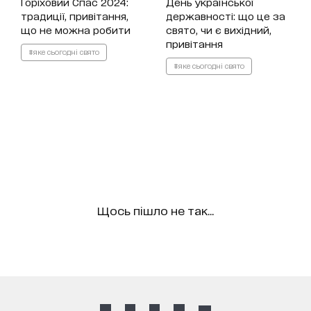
Горіховий Спас 2024:
День української
традиції, привітання,
державності: що це за
що не можна робити
свято, чи є вихідний,
привітання
#яке сьогодні свято
#яке сьогодні свято
Щось пішло не так...