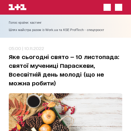
Голос країни: кастинг
Шлях майстра разом із Work.ua та KSE ProfTech - спецпроєкт
05:00 | 10.11.2022
Яке сьогодні свято — 10 листопада:
святої мучениці Параскеви,
Всесвітній день молоді (що не
можна робити)