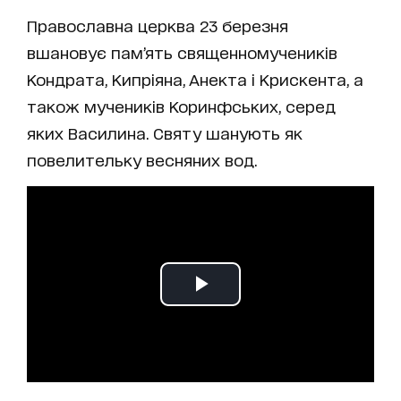
Православна церква 23 березня
вшановує пам’ять священномучеників
Кондрата, Кипріяна, Анекта і Крискента, а
також мучеників Коринфських, серед
яких Василина. Святу шанують як
повелительку весняних вод.