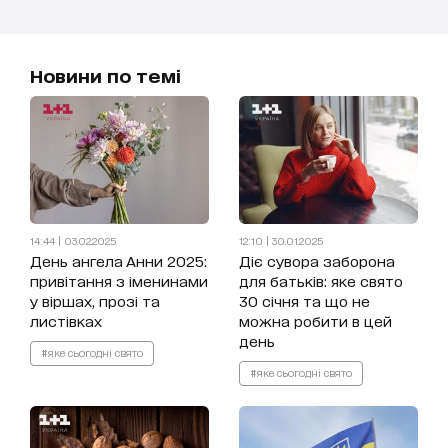
Новини по темі
14:44 | 03.02.2025
12:10 | 30.01.2025
День ангела Анни 2025:
Діє сувора заборона
привітання з іменинами
для батьків: яке свято
у віршах, прозі та
30 січня та що не
листівках
можна робити в цей
день
#яке сьогодні свято
#яке сьогодні свято