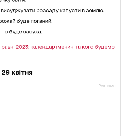
 висуджувати розсаду капусти в землю.
рожай буде поганий.
 то буде засуха.
травні 2023: календар іменин та кого будемо
 29 квітня
Реклама