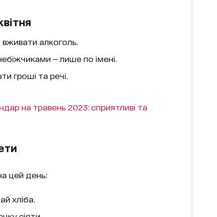
квітня
і вживати алкоголь.
ебіжчиками — лише по імені.
ти гроші та речі.
ндар на травень 2023: сприятливі та
ети
на цей день:
ай хліба.
чку сіяти.