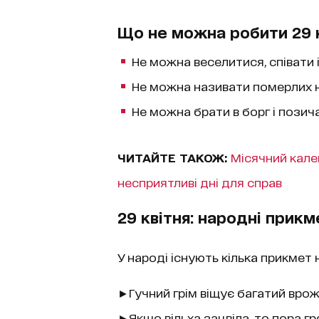
Що не можна робити 29 
Не можна веселитися, співати 
Не можна називати померлих н
Не можна брати в борг і позича
ЧИТАЙТЕ ТАКОЖ:
Місячний кале
несприятливі дні для справ
29 квітня: народні прикм
У народі існують кілька прикмет 
►Гучний грім віщує багатий врож
►Якщо вільха зацвіла, то пора гре