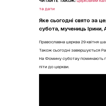
ЧИТАЙТЕ ТАКОЖ:
Церковний кал
та дати
Яке сьогодні свято за 
субота, мучениць Ірини, Аг
Православна церква 29 квітня шан
Також сьогодні завершується Р
На Фомину суботау поминають п
піти до церкви.