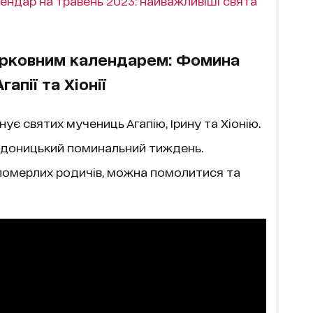
ендар на травень 2023: найважливіші свята
церковним календарем: Фомина
апії та Хіонії
ує святих мучениць Агапію, Ірину та Хіонію.
адоницький поминальний тиждень.
омерлих родичів, можна помолитися та