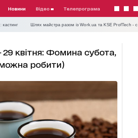
Новини
відео
телепрограма
: кастинг
Шлях майстра разом із Work.ua та KSE ProfTech - 
— 29 квітня: Фомина субота,
е можна робити)