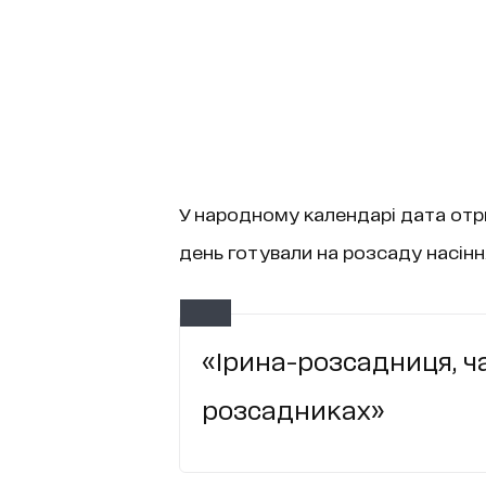
У народному календарі дата отр
день готували на розсаду насіння
«Ірина-розсадниця, ча
розсадниках»