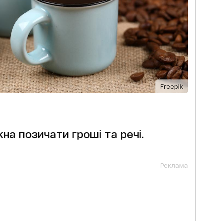
Freepik
жна позичати гроші та речі.
Реклама