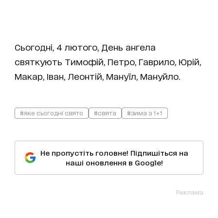
Сьогодні, 4 лютого, День ангела
святкують Тимофій, Петро, Гаврило, Юрій,
Макар, Іван, Леонтій, Мануїл, Мануйло.
#яке сьогодні свято
#свята
#зима з 1+1
Не пропустіть головне! Підпишіться на
наші оновлення в Google!
Реклама