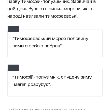
назву Тимофій-полузимник. Зазвичай в
цей день бувають сильні морози, які в
народі називали тимофєєвські.
"Тимофєєвський мороз половину
зими з собою забрав".
"Тимофій-полузімнік, студену зиму
навпіл розрубує".
Найчастіше тимофєєвські морози