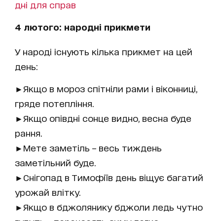
дні для справ
4 лютого: народні прикмети
У народі існують кілька прикмет на цей
день:
►Якщо в мороз спітніли рами і віконниці,
гряде потепління.
►Якщо опівдні сонце видно, весна буде
рання.
►Мете заметіль – весь тиждень
заметільний буде.
►Снігопад в Тимофіїв день віщує багатий
урожай влітку.
►Якщо в бджолянику бджоли ледь чутно