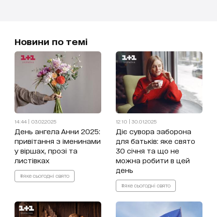
Новини по темі
14:44 | 03.02.2025
12:10 | 30.01.2025
День ангела Анни 2025:
Діє сувора заборона
привітання з іменинами
для батьків: яке свято
у віршах, прозі та
30 січня та що не
листівках
можна робити в цей
день
#яке сьогодні свято
#яке сьогодні свято