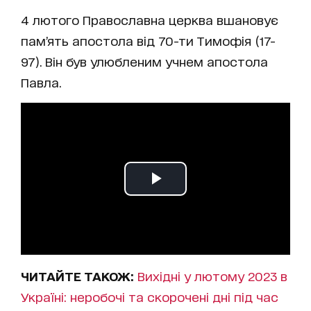
4 лютого Православна церква вшановує
пам’ять апостола від 70-ти Тимофія (17-
97). Він був улюбленим учнем апостола
Павла.
ЧИТАЙТЕ ТАКОЖ:
Вихідні у лютому 2023 в
Україні: неробочі та скорочені дні під час