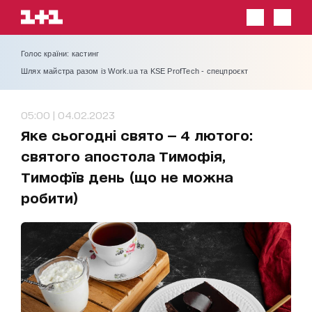
Голос країни: кастинг
Шлях майстра разом із Work.ua та KSE ProfTech - спецпроєкт
05:00 | 04.02.2023
Яке сьогодні свято — 4 лютого:
святого апостола Тимофія,
Тимофїв день (що не можна
робити)