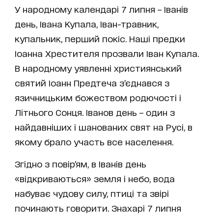
У народному календарі 7 липня – Іванів
день, Івана Купала, Іван-травник,
купальник, перший покіс. Наші предки
Іоанна Хрестителя прозвали Іван Купала.
В народному уявленні християнський
святий Іоанн Предтеча з’єднався з
язичницьким божеством родючості і
Літнього Сонця. Іванов день – один з
найдавніших і шанованих свят на Русі, в
якому брало участь все населення.
Згідно з повір’ям, в Іванів день
«відкриваються» земля і небо, вода
набуває чудову силу, птиці та звірі
починають говорити. Знахарі 7 липня