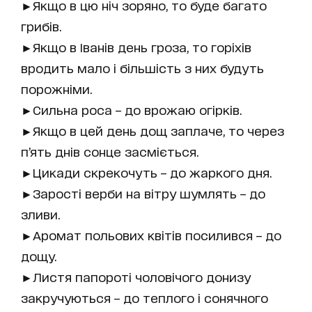
►Якщо в цю ніч зоряно, то буде багато
грибів.
►Якщо в Іванів день гроза, то горіхів
вродить мало і більшість з них будуть
порожніми.
►Сильна роса – до врожаю огірків.
►Якщо в цей день дощ заплаче, то через
п’ять днів сонце засміється.
►Цикади скрекочуть – до жаркого дня.
►Зарості верби на вітру шумлять – до
зливи.
►Аромат польових квітів посилився – до
дощу.
►Листя папороті чоловічого донизу
закручуються – до теплого і сонячного