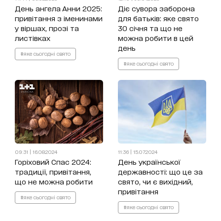
День ангела Анни 2025:
Діє сувора заборона
привітання з іменинами
для батьків: яке свято
у віршах, прозі та
30 січня та що не
листівках
можна робити в цей
день
#яке сьогодні свято
#яке сьогодні свято
09:31 | 16.08.2024
11:36 | 15.07.2024
Горіховий Спас 2024:
День української
традиції, привітання,
державності: що це за
що не можна робити
свято, чи є вихідний,
привітання
#яке сьогодні свято
#яке сьогодні свято