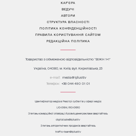
КАР’ЄРА
ВЕДУЧІ
АВТОРИ
СТРУКТУРА ВЛАСНОСТІ
ПОЛІТИКА КОНФІДЕНЦІЙНОСТІ
ПРАВИЛА КОРИСТУВАННЯ САЙТОМ
РЕДАКЦІЙНА ПОЛІТИКА
Товариство з обмеженою відповідальністю "ВІЖН 1+1"
Україна, 04080, м. Київ, вул. Кирилівська, 23
е-mail:
media@1plus1.tv
Телефон:
+38 044 490 01 01
Ідентифікатор медіа в Реєстрі суб’єктів у сфері медіа:
L10-01914, R10-01810
З питань комерційної співпраці й розміщення реклами звертайтесь
digital.sale@1plus1.tv
З питань алгоритмічних продажів звертайтесь
traffic-team@1plus1.tv