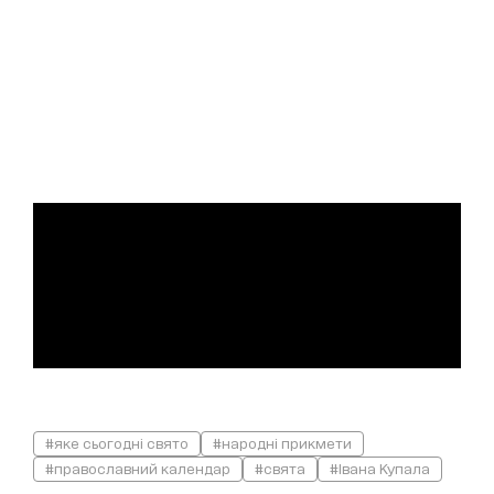
#яке сьогодні свято
#народні прикмети
#православний календар
#свята
#Івана Купала