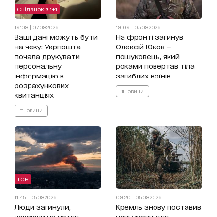
Сніданок з 1+1
19:08 | 07.08.2026
19:09 | 05.08.2026
Ваші дані можуть бути
На фронті загинув
на чеку: Укрпошта
Олексій Юков —
почала друкувати
пошуковець, який
персональну
роками повертав тіла
інформацію в
загиблих воїнів
розрахункових
#новини
квитанціях
#новини
ТСН
11:45 | 05.08.2026
09:20 | 05.08.2026
Люди загинули,
Кремль знову поставив
чекаючи на потяг:
нові умови для