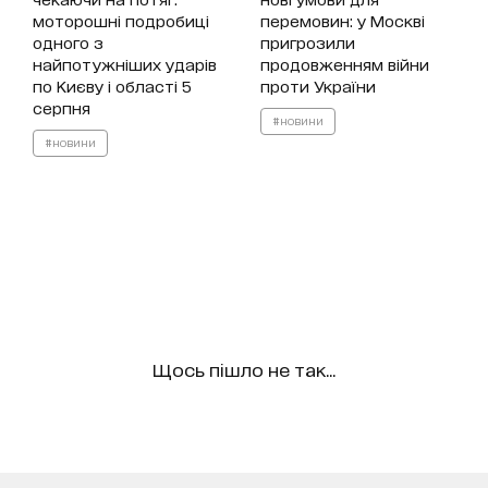
моторошні подробиці
перемовин: у Москві
одного з
пригрозили
найпотужніших ударів
продовженням війни
по Києву і області 5
проти України
серпня
#новини
#новини
Щось пішло не так...