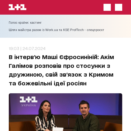
Голос країни: кастинг
Шлях майстра разом із Work.ua та KSE ProfTech - спецпроєкт
19:03 | 24.07.2024
В інтерв'ю Маші Єфросиніній: Акім
Галімов розповів про стосунки з
дружиною, свій зв'язок з Кримом
та божевільні ідеї росіян