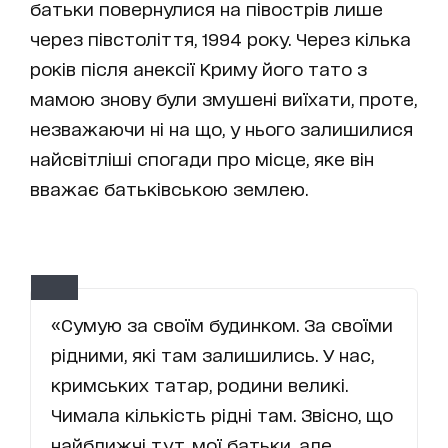
батьки повернулися на півострів лише
через півстоліття, 1994 року. Через кілька
років після анексії Криму його тато з
мамою знову були змушені виїхати, проте,
незважаючи ні на що, у нього залишилися
найсвітліші спогади про місце, яке він
вважає батьківською землею.
«Сумую за своїм будинком. За своїми
рідними, які там залишились. У нас,
кримських татар, родини великі.
Чимала кількість рідні там. Звісно, що
найближчі тут, мої батьки, але