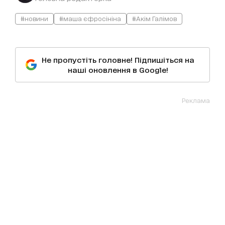
#новини
#маша єфросініна
#Акім Галімов
Не пропустіть головне! Підпишіться на
наші оновлення в Google!
Реклама