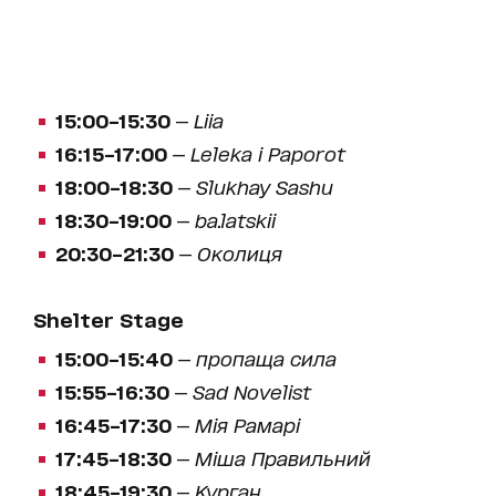
15:00–15:30
—
Liia
16:15–17:00
—
Leleka i Paporot
18:00–18:30
—
Slukhay Sashu
18:30–19:00
—
ba.latskii
20:30–21:30
—
Околиця
Shelter Stage
15:00–15:40
—
пропаща сила
15:55–16:30
—
Sad Novelist
16:45–17:30
—
Мія Рамарі
17:45–18:30
—
Міша Правильний
18:45–19:30
—
Курган