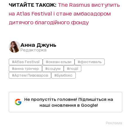
ЧИТАЙТЕ ТАКОЖ:
The Rasmus виступить
на Atlas Festival і стане амбасадором
дитячого благодійного фонду
Анна Джунь
Редакторка
#Atlas Festival
#океан ельзи
#фестиваль
#анна трінчер
#соціум
#події
#Артем Пивоваров
#Бумбокс
Не пропустіть головне! Підпишіться на
наші оновлення в Google!
Реклама