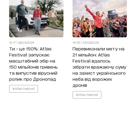
12:17 | 28.04.2026
16:53 | 06.08.2025
Ти – це 150%: Atlas
Перевиконали мету на
Festival запускає
21 мільйон: Atlas
масштабний збір на
Festival вдалось
150 мільйонів гривень
зібрати вражаючу суму
та випустив вірусний
на захист українського
ролик про Дронопад
неба від ворожих
дронів
#Atlas Festival
#Atlas Festival