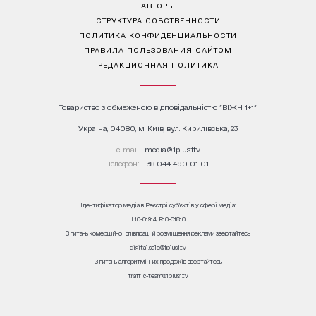
АВТОРЫ
СТРУКТУРА СОБСТВЕННОСТИ
ПОЛИТИКА КОНФИДЕНЦИАЛЬНОСТИ
ПРАВИЛА ПОЛЬЗОВАНИЯ САЙТОМ
РЕДАКЦИОННАЯ ПОЛИТИКА
Товариство з обмеженою відповідальністю "ВІЖН 1+1"
Україна, 04080, м. Київ, вул. Кирилівська, 23
е-mail:
media@1plus1.tv
Телефон:
+38 044 490 01 01
Ідентифікатор медіа в Реєстрі суб’єктів у сфері медіа:
L10-01914, R10-01810
З питань комерційної співпраці й розміщення реклами звертайтесь
digital.sale@1plus1.tv
З питань алгоритмічних продажів звертайтесь
traffic-team@1plus1.tv