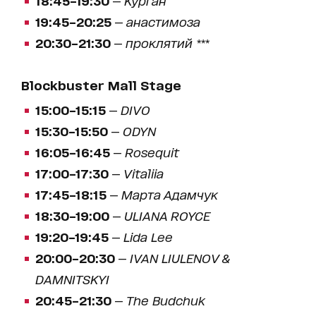
19:45–20:25
—
анастимоза
20:30–21:30
—
проклятий ***
Blockbuster Mall Stage
15:00–15:15
—
DIVO
15:30–15:50
—
ODYN
16:05–16:45
—
Rosequit
17:00–17:30
—
Vitaliia
17:45–18:15
—
Марта Адамчук
18:30–19:00
—
ULIANA ROYCE
19:20–19:45
—
Lida Lee
20:00–20:30
—
IVAN LIULENOV &
DAMNITSKYI
20:45–21:30
—
The Budchuk