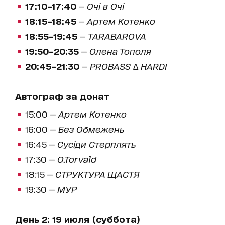
17:10–17:40
—
Очі в Очі
18:15–18:45
—
Артем Котенко
18:55–19:45
—
TARABAROVA
19:50–20:35
—
Олена Тополя
20:45–21:30
—
PROBASS ∆ HARDI
Автограф за донат
15:00 —
Артем Котенко
16:00 —
Без Обмежень
16:45 —
Сусіди Стерплять
17:30 —
O.Torvald
18:15 —
СТРУКТУРА ЩАСТЯ
19:30 —
МУР
День 2: 19 июля (суббота)