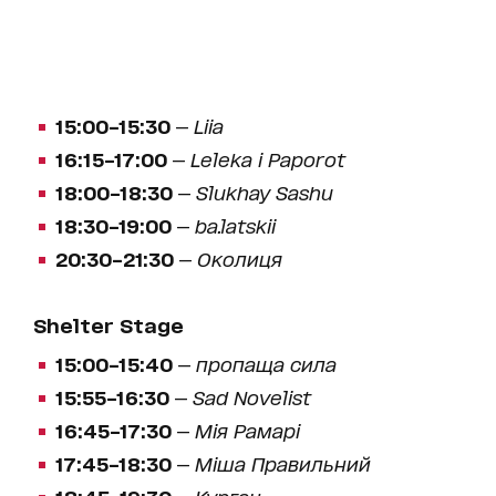
15:00–15:30
—
Liia
16:15–17:00
—
Leleka i Paporot
18:00–18:30
—
Slukhay Sashu
18:30–19:00
—
ba.latskii
20:30–21:30
—
Околиця
Shelter Stage
15:00–15:40
—
пропаща сила
15:55–16:30
—
Sad Novelist
16:45–17:30
—
Мія Рамарі
17:45–18:30
—
Міша Правильний
18:45–19:30
—
Курган