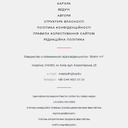
КАР’ЄРА
ВЕДУЧІ
АВТОРИ
СТРУКТУРА ВЛАСНОСТІ
ПОЛІТИКА КОНФІДЕНЦІЙНОСТІ
ПРАВИЛА КОРИСТУВАННЯ САЙТОМ
РЕДАКЦІЙНА ПОЛІТИКА
Товариство з обмеженою відповідальністю "ВІЖН 1+1"
Україна, 04080, м. Київ, вул. Кирилівська, 23
е-mail:
media@1plus1.tv
Телефон:
+38 044 490 01 01
Ідентифікатор медіа в Реєстрі суб’єктів у сфері медіа:
L10-01914, R10-01810
З питань комерційної співпраці й розміщення реклами звертайтесь
digital.sale@1plus1.tv
З питань алгоритмічних продажів звертайтесь
traffic-team@1plus1.tv