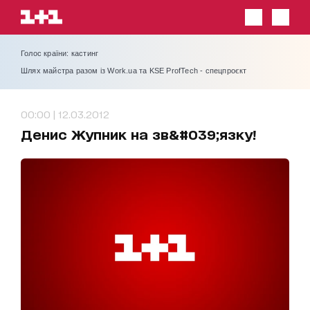
Голос країни: кастинг
Шлях майстра разом із Work.ua та KSE ProfTech - спецпроєкт
00:00 | 12.03.2012
Денис Жупник на зв&#039;язку!