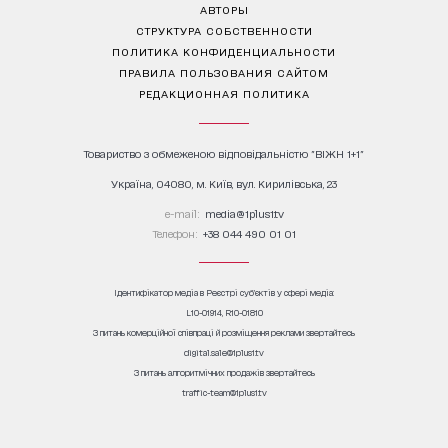
АВТОРЫ
СТРУКТУРА СОБСТВЕННОСТИ
ПОЛИТИКА КОНФИДЕНЦИАЛЬНОСТИ
ПРАВИЛА ПОЛЬЗОВАНИЯ САЙТОМ
РЕДАКЦИОННАЯ ПОЛИТИКА
Товариство з обмеженою відповідальністю "ВІЖН 1+1"
Україна, 04080, м. Київ, вул. Кирилівська, 23
е-mail:
media@1plus1.tv
Телефон:
+38 044 490 01 01
Ідентифікатор медіа в Реєстрі суб’єктів у сфері медіа:
L10-01914, R10-01810
З питань комерційної співпраці й розміщення реклами звертайтесь
digital.sale@1plus1.tv
З питань алгоритмічних продажів звертайтесь
traffic-team@1plus1.tv