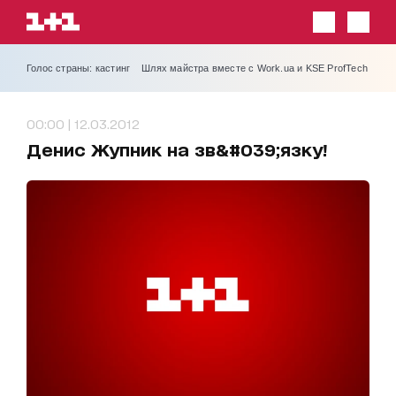
Голос страны: кастинг
Шлях майстра вместе с Work.ua и KSE ProfTech
00:00 | 12.03.2012
Денис Жупник на зв&#039;язку!