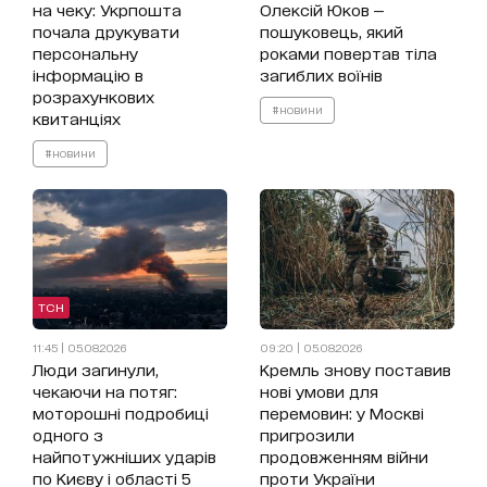
на чеку: Укрпошта
Олексій Юков —
почала друкувати
пошуковець, який
персональну
роками повертав тіла
інформацію в
загиблих воїнів
розрахункових
#новини
квитанціях
#новини
ТСН
11:45 | 05.08.2026
09:20 | 05.08.2026
Люди загинули,
Кремль знову поставив
чекаючи на потяг:
нові умови для
моторошні подробиці
перемовин: у Москві
одного з
пригрозили
найпотужніших ударів
продовженням війни
по Києву і області 5
проти України