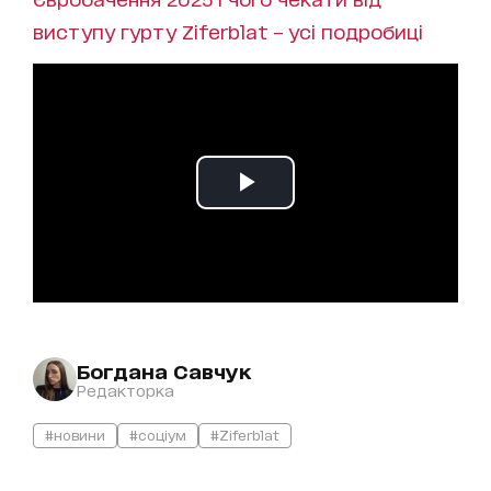
виступу гурту Ziferblat – усі подробиці
Богдана Савчук
Редакторка
#новини
#соціум
#Ziferblat