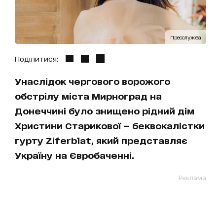
Пресслужба
Поділитися:
Унаслідок чергового ворожого
обстрілу міста Мирноград на
Донеччині було знищено рідний дім
Христини Старикової — беквокалістки
гурту Ziferblat, який представляє
Україну на Євробаченні.
Реклама