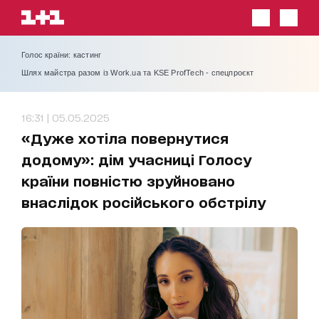
Голос країни: кастинг
Шлях майстра разом із Work.ua та KSE ProfTech - спецпроєкт
16:31 | 05.05.2025
«Дуже хотіла повернутися
додому»: дім учасниці Голосу
країни повністю зруйновано
внаслідок російського обстрілу