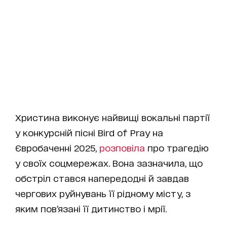
Христина виконує найвищі вокальні партії
у конкурсній пісні Bird of Pray на
Євробаченні 2025,
розповіла
про трагедію
у своїх соцмережах. Вона зазначила, що
обстріл стався напередодні й завдав
чергових руйнувань її рідному місту, з
яким пов’язані її дитинство і мрії.