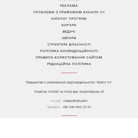
РЕКЛАМА
ПРОБЛЕМИ З ПРИЙОМОМ КАНАЛУ 1+1
КАТАЛОГ ПРОГРАМ
КАР’ЄРА
ВЕДУЧІ
АВТОРИ
СТРУКТУРА ВЛАСНОСТІ
ПОЛІТИКА КОНФІДЕНЦІЙНОСТІ
ПРАВИЛА КОРИСТУВАННЯ САЙТОМ
РЕДАКЦІЙНА ПОЛІТИКА
Товариство з обмеженою відповідальністю "ВІЖН 1+1"
Україна, 04080, м. Київ, вул. Кирилівська, 23
е-mail:
media@1plus1.tv
Телефон:
+38 044 490 01 01
Ідентифікатор медіа в Реєстрі суб’єктів у сфері медіа:
L10-01914, R10-01810
З питань комерційної співпраці й розміщення реклами звертайтесь