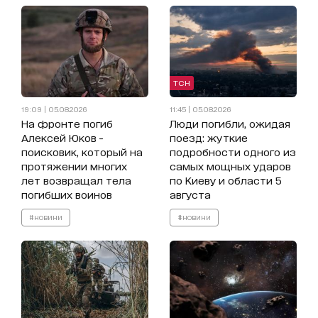
ТСН
19:09 | 05.08.2026
11:45 | 05.08.2026
На фронте погиб
Люди погибли, ожидая
Алексей Юков -
поезд: жуткие
поисковик, который на
подробности одного из
протяжении многих
самых мощных ударов
лет возвращал тела
по Киеву и области 5
погибших воинов
августа
#новини
#новини