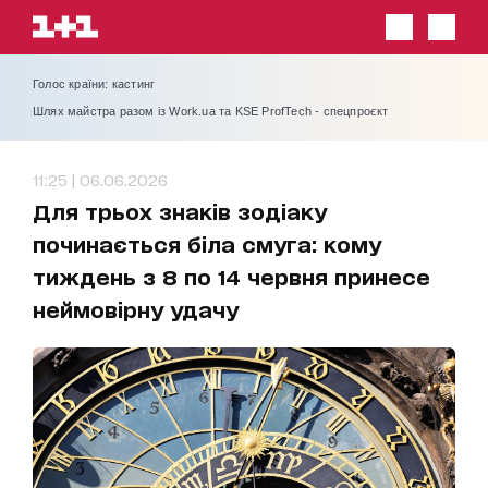
Голос країни: кастинг
Шлях майстра разом із Work.ua та KSE ProfTech - спецпроєкт
11:25 | 06.06.2026
Для трьох знаків зодіаку
починається біла смуга: кому
тиждень з 8 по 14 червня принесе
неймовірну удачу