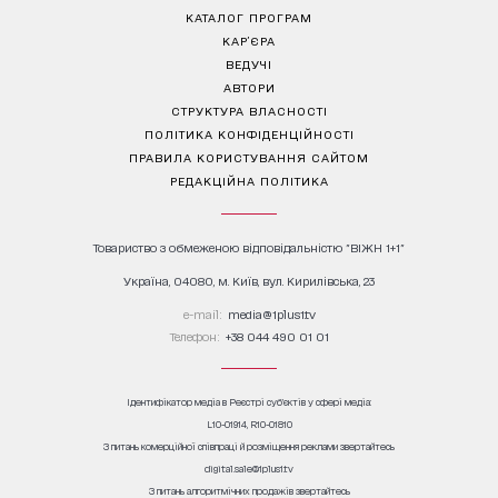
КАТАЛОГ ПРОГРАМ
КАР’ЄРА
ВЕДУЧІ
АВТОРИ
СТРУКТУРА ВЛАСНОСТІ
ПОЛІТИКА КОНФІДЕНЦІЙНОСТІ
ПРАВИЛА КОРИСТУВАННЯ САЙТОМ
РЕДАКЦІЙНА ПОЛІТИКА
Товариство з обмеженою відповідальністю "ВІЖН 1+1"
Україна, 04080, м. Київ, вул. Кирилівська, 23
е-mail:
media@1plus1.tv
Телефон:
+38 044 490 01 01
Ідентифікатор медіа в Реєстрі суб’єктів у сфері медіа:
L10-01914, R10-01810
З питань комерційної співпраці й розміщення реклами звертайтесь
digital.sale@1plus1.tv
З питань алгоритмічних продажів звертайтесь