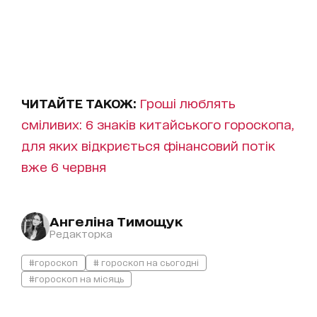
ЧИТАЙТЕ ТАКОЖ:
Гроші люблять
сміливих: 6 знаків китайського гороскопа,
для яких відкриється фінансовий потік
вже 6 червня
Ангеліна Тимощук
Редакторка
#гороскоп
# гороскоп на сьогодні
#гороскоп на місяць