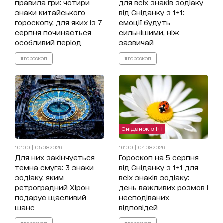
правила гри: чотири
для всіх знаків зодіаку
знаки китайського
від Сніданку з 1+1:
гороскопу, для яких із 7
емоції будуть
серпня починається
сильнішими, ніж
особливий період
зазвичай
#гороскоп
#гороскоп
Сніданок з 1+1
10:00 | 05.08.2026
16:00 | 04.08.2026
Для них закінчується
Гороскоп на 5 серпня
темна смуга: 3 знаки
від Сніданку з 1+1 для
зодіаку, яким
всіх знаків зодіаку:
ретроградний Хірон
день важливих розмов і
подарує щасливий
несподіваних
шанс
відповідей
#гороскоп
#гороскоп