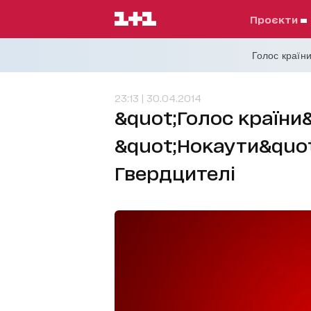
проєкти
Голос країни
23:13 | 30.04.2014
&quot;Голос країни&
&quot;Нокаути&quot
Гвердцителі