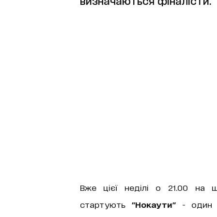
визначаються фіналісти.
Вже цієї неділі о 21.00 на
стартують
"Нокаути"
- один і