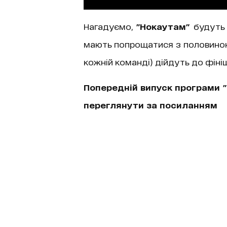
Нагадуємо,
"Нокаутам"
будуть 
мають попрощатися з половиною с
кожній команді) дійдуть до фініш
Попередній випуск програми 
переглянути за посиланням