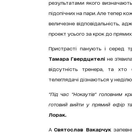
результатами якого визначаютьс
підопічних на пари. Але тепер к
величезне відповідальність, ад
проект усього за крок до прямих 
Пристрасті панують і серед тр
Тамара Гвердцителі
не з'явил
відсутність тренера, та хто
телеглядачі дізнаються у неділю
"Під час "Нокаутів" головним кр
готовий вийти у прямий ефір та
Лорак.
А
Святослав Вакарчук
запевня