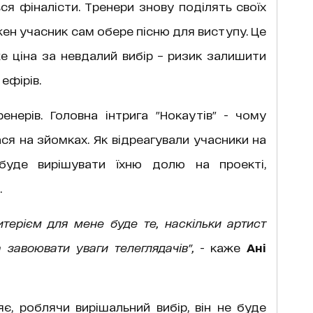
я фіналісти. Тренери знову поділять своїх
ожен учасник сам обере пісню для виступу. Це
же ціна за невдалий вибір – ризик залишити
ефірів.
енерів. Головна інтрига "Нокаутів" - чому
ася на зйомках. Як відреагували учасники на
 буде вирішувати їхню долю на проекті,
.
итерієм для мене буде те, наскільки артист
 завоювати уваги телеглядачів",
- каже
Ані
є, роблячи вирішальний вибір, він не буде