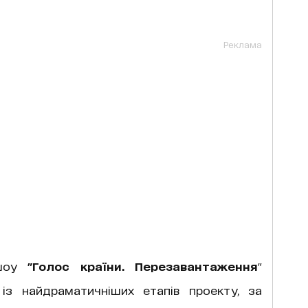
Реклама
 шоу
"Голос країни. Перезавантаження
"
з найдраматичніших етапів проекту, за