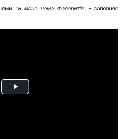
тіями.
"В мене нема фаворитів"
, - запевняє