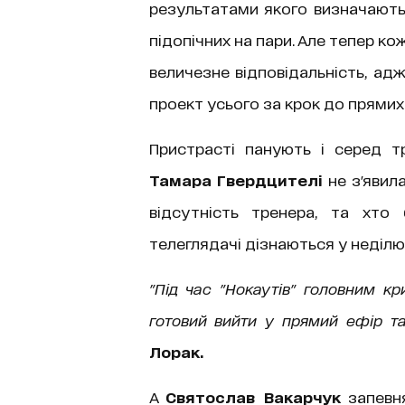
результатами якого визначаютьс
підопічних на пари. Але тепер к
величезне відповідальність, ад
проект усього за крок до прямих 
Пристрасті панують і серед тр
Тамара Гвердцителі
не з'явил
відсутність тренера, та хто
телеглядачі дізнаються у неділю
"Під час "Нокаутів" головним кр
готовий вийти у прямий ефір та
Лорак.
А
Святослав Вакарчук
запевня