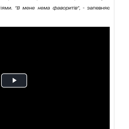
тіями.
"В мене нема фаворитів"
, - запевняє