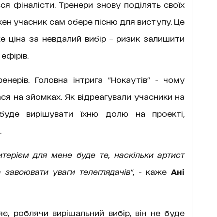
я фіналісти. Тренери знову поділять своїх
ожен учасник сам обере пісню для виступу. Це
же ціна за невдалий вибір – ризик залишити
ефірів.
енерів. Головна інтрига "Нокаутів" - чому
ася на зйомках. Як відреагували учасники на
 буде вирішувати їхню долю на проекті,
.
итерієм для мене буде те, наскільки артист
 завоювати уваги телеглядачів",
- каже
Ані
є, роблячи вирішальний вибір, він не буде