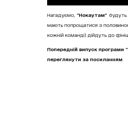
Нагадуємо,
"Нокаутам"
будуть 
мають попрощатися з половиною с
кожній команді) дійдуть до фініш
Попередній випуск програми 
переглянути за посиланням