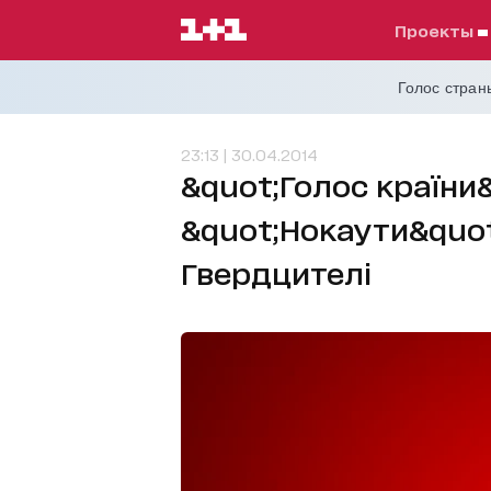
проекты
Голос страны
23:13 | 30.04.2014
&quot;Голос країни&
&quot;Нокаути&quot
Гвердцителі