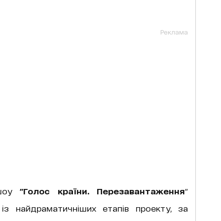
Реклама
 шоу
"Голос країни. Перезавантаження
"
з найдраматичніших етапів проекту, за