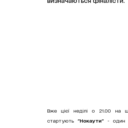
визначаються фіналісти.
Вже цієї неділі о 21.00 на
стартують
"Нокаути"
- один і