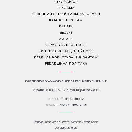
ПРО КАНАЛ
РЕКЛАМА
ПРОБЛЕМИ З ПРИЙОМОМ КАНАЛУ 1+1
КАТАЛОГ ПРОГРАМ
КАР’ЄРА
ВЕДУЧІ
АВТОРИ
СТРУКТУРА ВЛАСНОСТІ
ПОЛІТИКА КОНФІДЕНЦІЙНОСТІ
ПРАВИЛА КОРИСТУВАННЯ САЙТОМ
РЕДАКЦІЙНА ПОЛІТИКА
Товариство з обмеженою відповідальністю "ВІЖН 1+1"
Україна, 04080, м. Київ, вул. Кирилівська, 23
е-mail:
media@1plus1.tv
Телефон:
+38 044 490 01 01
Ідентифікатор медіа в Реєстрі суб’єктів у сфері медіа:
L10-01914, R10-01810