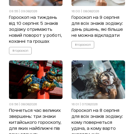
09:55 | 09.08.2026
16:00 | 08.08.2026
Гороскоп на тиждень
Гороскоп на 9 серпня
від 10 серпня: 5 знаків
для всіх знаків зодіаку:
зодіаку отримають
день рішень, які більше
новий поворот у роботі,
не можна відкладати
коханні та грошах
#гороскоп
#гороскоп
09:56 | 08.08.2026
16:01 | 07.08.2026
Почнеться час великих
Гороскоп на 8 серпня
звершень: три знаки
для всіх знаків зодіаку:
китайського гороскопу,
кому повернеться
для яких найближчі пів
удача, а кому варто
року стануть
сказати «ні»