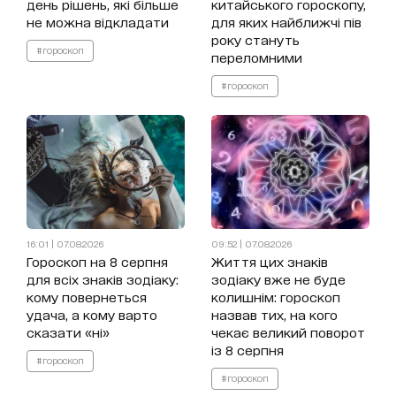
день рішень, які більше
китайського гороскопу,
не можна відкладати
для яких найближчі пів
року стануть
#гороскоп
переломними
#гороскоп
16:01 | 07.08.2026
09:52 | 07.08.2026
Гороскоп на 8 серпня
Життя цих знаків
для всіх знаків зодіаку:
зодіаку вже не буде
кому повернеться
колишнім: гороскоп
удача, а кому варто
назвав тих, на кого
сказати «ні»
чекає великий поворот
із 8 серпня
#гороскоп
#гороскоп