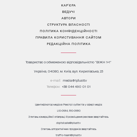
КАР’ЄРА
ВЕДУЧІ
АВТОРИ
СТРУКТУРА ВЛАСНОСТІ
ПОЛІТИКА КОНФІДЕНЦІЙНОСТІ
ПРАВИЛА КОРИСТУВАННЯ САЙТОМ
РЕДАКЦІЙНА ПОЛІТИКА
Товариство з обмеженою відповідальністю "ВІЖН 1+1"
Україна, 04080, м. Київ, вул. Кирилівська, 23
е-mail:
media@1plus1.tv
Телефон:
+38 044 490 01 01
Ідентифікатор медіа в Реєстрі суб’єктів у сфері медіа:
L10-01914, R10-01810
З питань комерційної співпраці й розміщення реклами звертайтесь
digital.sale@1plus1.tv
З питань алгоритмічних продажів звертайтесь
traffic-team@1plus1.tv