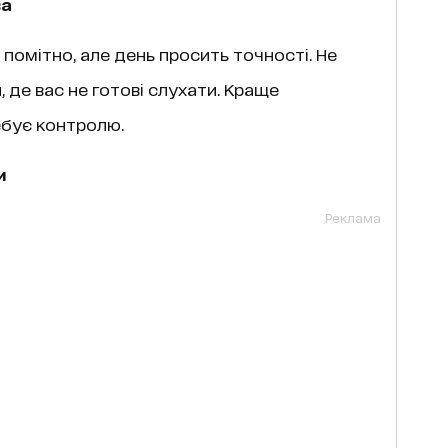
ва
помітно, але день просить точності. Не
 де вас не готові слухати. Краще
ебує контролю.
и
Реклама