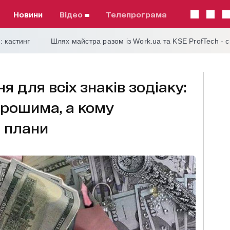
Новини
відео
телепрограма
: кастинг
Шлях майстра разом із Work.ua та KSE ProfTech - 
я для всіх знаків зодіаку:
грошима, а кому
 плани