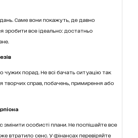
дань. Саме вони покажуть, де давно
я зробити все ідеально: достатньо
вне.
езів
 чужих порад. Не всі бачать ситуацію так
ля творчих справ, побачень, примирення або
орпіона
с змінити особисті плани. Не поспішайте все
вже втратило сенс. У фінансах перевіряйте