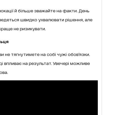
окації й більше зважайте на факти. День
ведеться швидко ухвалювати рішення, але
 краще не ризикувати.
льця
и не тягнутимете на собі чужі обов’язки.
і впливає на результат. Увечері можливе
ова.