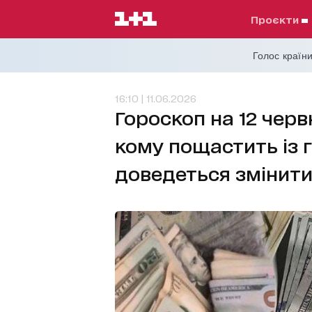
проєкти
Голос країни
16:10 | 11.06.2026
Гороскоп на 12 червн
кому пощастить із 
доведеться змінити