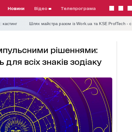
Новини
відео
телепрограма
: кастинг
Шлях майстра разом із Work.ua та KSE ProfTech - 
імпульсними рішеннями:
 для всіх знаків зодіаку