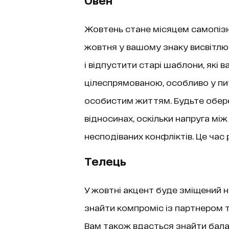
Жовтень стане місяцем самопізн
жовтня у вашому знаку висвітлю
і відпустити старі шаблони, які в
цілеспрямованою, особливо у пит
особистим життям. Будьте обере
відносинах, оскільки напруга м
несподіваних конфліктів. Це час 
Телець
У жовтні акцент буде зміщений 
знайти компроміс із партнером т
Вам також вдасться знайти бала