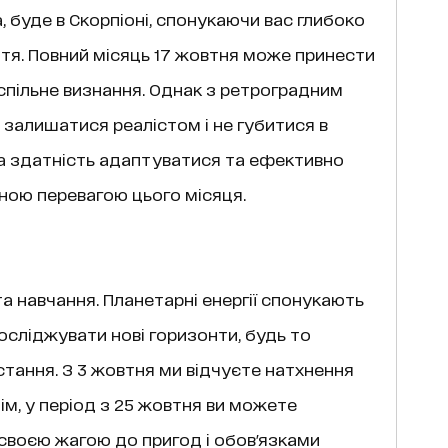
, буде в Скорпіоні, спонукаючи вас глибоко
тя. Повний місяць 17 жовтня може принести
спільне визнання. Однак з ретроградним
залишатися реалістом і не губитися в
ша здатність адаптуватися та ефективно
ною перевагою цього місяця.
а навчання. Планетарні енергії спонукають
осліджувати нові горизонти, будь то
стання. З 3 жовтня ми відчуєте натхнення
ім, у період з 25 жовтня ви можете
своєю жагою до пригод і обов'язками