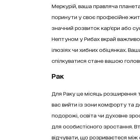
Меркурій, ваша правляча планета
поринути у своє професійне жит
значний розвиток кар'єри або су
Нептуном у Рибах вкрай важливо 
ілюзіях чи хибних обіцянках. Ва
спілкуватися стане вашою голов
Рак
Для Раку це місяць розширення т
вас вийти із зони комфорту та д
подорожі, освіта чи духовне зро
для особистісного зростання. Вт
відчувати, що розриваєтеся між 