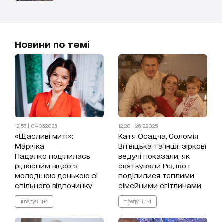
Новини по темі
12:53 | 04.03.2026
12:20 | 26.12.2025
«Щасливі миті»:
Катя Осадча, Соломія
Марічка
Вітвіцька та інші: зіркові
Падалко поділилась
ведучі показали, як
рідкісним відео з
святкували Різдво і
молодшою донькою зі
поділилися теплими
спільного відпочинку
сімейними світлинами
#ведучі 1+1
#ведучі 1+1