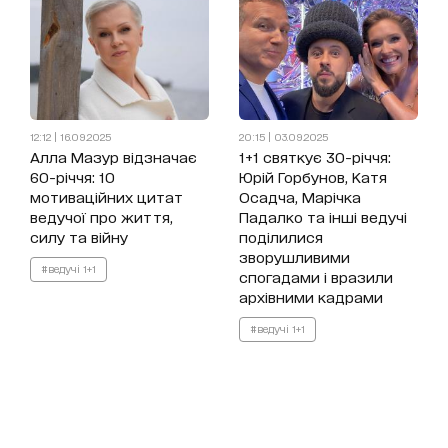
12:12 | 16.09.2025
20:15 | 03.09.2025
Алла Мазур відзначає
1+1 святкує 30-річчя:
60-річчя: 10
Юрій Горбунов, Катя
мотиваційних цитат
Осадча, Марічка
ведучої про життя,
Падалко та інші ведучі
силу та війну
поділилися
зворушливими
#ведучі 1+1
спогадами і вразили
архівними кадрами
#ведучі 1+1