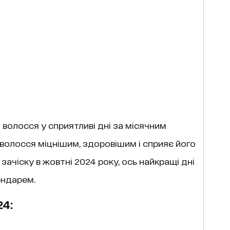
 волосся у сприятливі дні за місячним
олосся міцнішим, здоровішим і сприяє його
зачіску в жовтні 2024 року, ось найкращі дні
ендарем.
24: