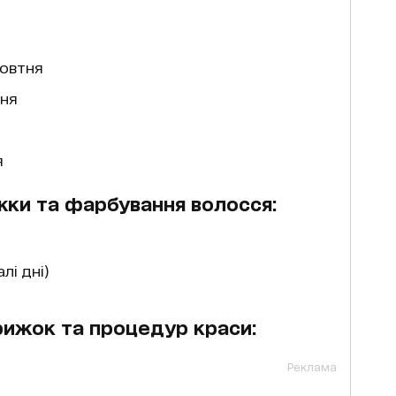
жовтня
тня
я
жки та фарбування волосся:
лі дні)
рижок та процедур краси:
Реклама