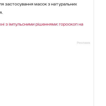
для застосування масок з натуральних
я.
ні з імпульсними рішеннями: гороскоп на
Реклама