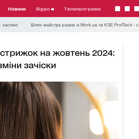
Новини
відео
телепрограма
: кастинг
Шлях майстра разом із Work.ua та KSE ProfTech - 
стрижок на жовтень 2024:
зміни зачіски