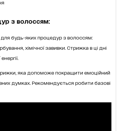
ня
ур з волоссям:
 для будь-яких процедур з волоссям:
бування, хімічної завивки. Стрижка в ці дні
нергії.
трижки, яка допоможе покращити емоційний
вних думках. Рекомендується робити базові