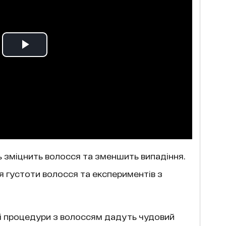
 зміцнить волосся та зменшить випадіння.
я густоти волосся та експериментів з
кі процедури з волоссям дадуть чудовий