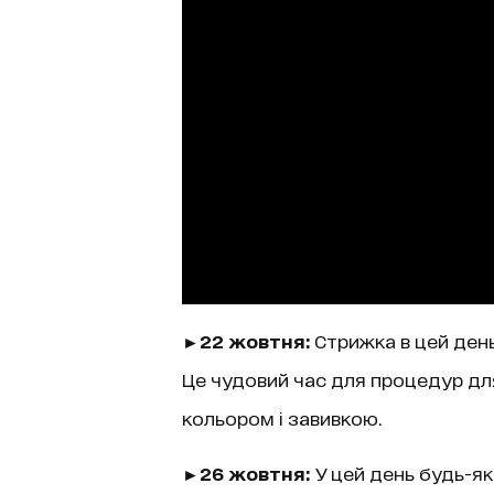
►22 жовтня:
Стрижка в цей день
Це чудовий час для процедур дл
кольором і завивкою.
►26 жовтня:
У цей день будь-я