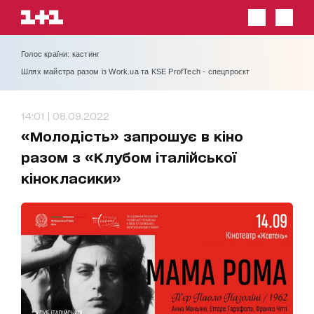
Голос країни: кастинг
Шлях майстра разом із Work.ua та KSE ProfTech - спецпроєкт
14:01 | 08.09.2022
«Молодість» запрошує в кіно
разом з «Клубом італійської
кінокласики»