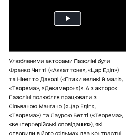
Улюбленими акторами Пазоліні були
Франко Читті («Аккаттоне», «Цар Едіп»)
та Нінетто Даволі («Птахи великі й малі»,
«Теорема», «Декамерон»)». А з акторок
Пазоліні полюбляв працювати з
Сільваною Манґано («Цар Едіп»,
«Теорема») та Лаурою Бетті («Теорема»,
«Кентерберійські оповідання»), які
створили в його фільмах два контрастні