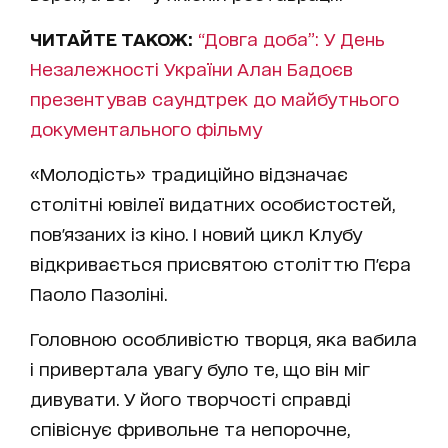
ЧИТАЙТЕ ТАКОЖ:
“Довга доба”: У День
Незалежності України Алан Бадоєв
презентував саундтрек до майбутнього
документального фільму
«Молодість» традиційно відзначає
столітні ювілеї видатних особистостей,
пов'язаних із кіно. І новий цикл Клубу
відкривається присвятою століттю П'єра
Паоло Пазоліні.
Головною особливістю творця, яка вабила
і привертала увагу було те, що він міг
дивувати. У його творчості справді
співіснує фривольне та непорочне,