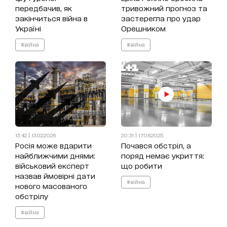
передбачив, як
тривожний прогноз та
закінчиться війна в
застерегла про удар
Україні
Орешником
#війна
#війна
13:42 | 13.02.2026
20:31 | 17.06.2025
Росія може вдарити
Почався обстріл, а
найближчими днями:
поряд немає укриття:
військовий експерт
що робити
назвав ймовірні дати
#війна
нового масованого
обстрілу
#війна