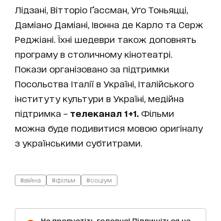
Лідзані, Вітторіо Ґассман, Уґо Тоньяцці,
Даміано Даміані, Івонна де Карло та Серж
Реджіані. Їхні шедеври також доповнять
програму в столичному кінотеатрі.
Покази організовано за підтримки
Посольства Італії в Україні, Італійського
інституту культури в Україні, медійна
підтримка –
телеканал 1+1.
Фільми
можна буде подивитися мовою оригіналу
з українськими субтитрами.
#війна
#фільм
#соціум
Не пропустіть головне! Підпишіться на