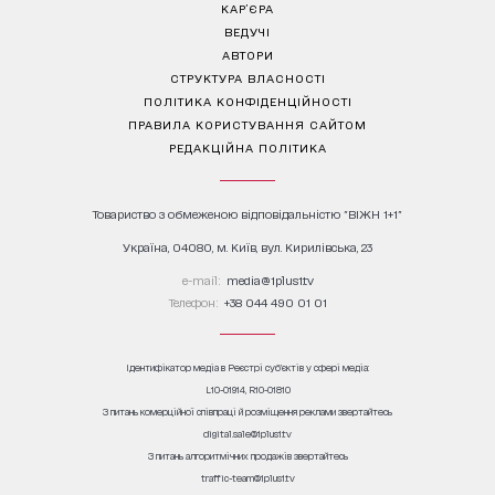
КАР’ЄРА
ВЕДУЧІ
АВТОРИ
СТРУКТУРА ВЛАСНОСТІ
ПОЛІТИКА КОНФІДЕНЦІЙНОСТІ
ПРАВИЛА КОРИСТУВАННЯ САЙТОМ
РЕДАКЦІЙНА ПОЛІТИКА
Товариство з обмеженою відповідальністю "ВІЖН 1+1"
Україна, 04080, м. Київ, вул. Кирилівська, 23
е-mail:
media@1plus1.tv
Телефон:
+38 044 490 01 01
Ідентифікатор медіа в Реєстрі суб’єктів у сфері медіа:
L10-01914, R10-01810
З питань комерційної співпраці й розміщення реклами звертайтесь
digital.sale@1plus1.tv
З питань алгоритмічних продажів звертайтесь
traffic-team@1plus1.tv