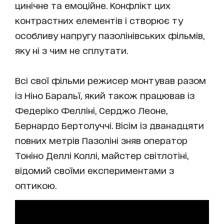
цинічне та емоційне. Конфлікт цих
контрастних елементів і створює ту
особливу напругу пазолінівських фільмів,
яку ні з чим не сплутати.
Всі свої фільми режисер монтував разом
із Ніно Баральї, який також працював із
Федеріко Фелліні, Серджо Леоне,
Бернардо Бертолуччі. Вісім із дванадцяти
повних метрів Пазоліні зняв оператор
Тоніно Деллі Коллі, майстер світлотіні,
відомий своїми експериментами з
оптикою.