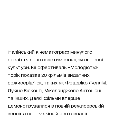
Італійський кінематограф минулого
століття став золотим фондом світової
культури. Кінофестиваль «Молодість»
торік показав 20 фільмів видатних
режисерів/-ок, таких як Федеріко Фелліні,
Лукіно Вісконті, Мікеланджело Антоніоні
та інших. Деякі фільми вперше
демонструвалися в повній режисерській
версії, а всі — у якісній реставрації.