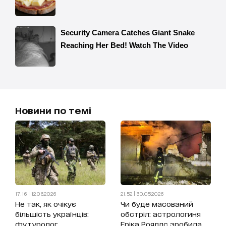
Новини по темі
17:16 | 12.06.2026
21:52 | 30.05.2026
Не так, як очікує
Чи буде масований
більшість українців:
обстріл: астрологиня
футуролог
Еріка Рояллс зробила