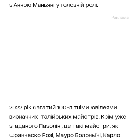
з Анною Маньяні у головній ролі.
Реклама
2022 рік багатий 100-літніми ювілеями
визначних італійських майстрів. Крім уже
згаданого Пазоліні, це такі майстри, як
Франческо Розі, Мауро Болоньїні, Карло