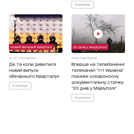
#прем'єра
Новий Вечірній Квартал
20 днів у Маріуполі
10:37 | 02.06.2024
14:39 | 18.05.2024
Де та коли дивитися
Вперше на телебаченні:
новий випуск
телеканал "1+1 Україна"
«Вечірнього Кварталу»
покаже оскароносну
документальну стрічку
#прем'єра
"20 днів у Маріуполі"
#прем'єра