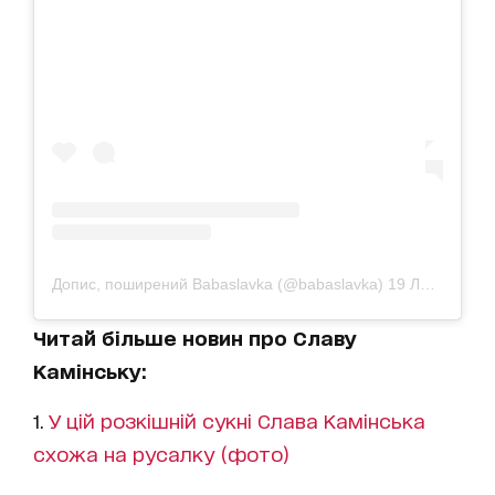
Допис, поширений Babaslavka (@babaslavka)
19 Лип 2019 р. о 3:09 PDT
Читай більше новин про Славу
Камінську:
1.
У цій розкішній сукні Слава Камінська
схожа на русалку (фото)