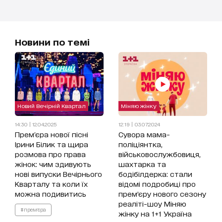
Новини по темі
Новий Вечірній Квартал
Міняю жінку
14:30 | 12.04.2025
12:19 | 03.07.2024
Прем'єра нової пісні
Сувора мама-
Ірини Білик та щира
поліціянтка,
розмова про права
військовослужбовиця,
жінок: чим здивують
шахтарка та
нові випуски Вечірнього
бодібілдерка: стали
Кварталу та коли їх
відомі подробиці про
можна подивитись
прем’єру нового сезону
реаліті-шоу Міняю
#прем'єра
жінку на 1+1 Україна