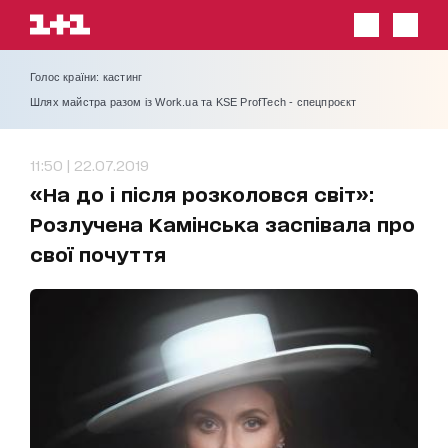
Голос країни: кастинг
Шлях майстра разом із Work.ua та KSE ProfTech - спецпроєкт
11:50 | 22.07.2019
«На до і після розколовся світ»:
Розлучена Камінська заспівала про
свої почуття