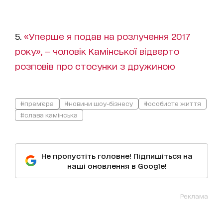
5.
«Уперше я подав на розлучення 2017
року», — чоловік Камінської відверто
розповів про стосунки з дружиною
#прем'єра
#новини шоу-бізнесу
#особисте життя
#слава камінська
Не пропустіть головне! Підпишіться на
наші оновлення в Google!
Реклама