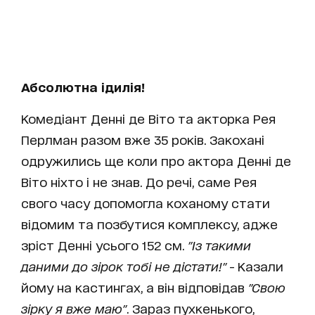
Абсолютна ідилія!
Комедіант Денні де Віто та акторка Рея
Перлман разом вже 35 років. Закохані
одружились ще коли про актора Денні де
Віто ніхто і не знав. До речі, саме Рея
свого часу допомогла коханому стати
відомим та позбутися комплексу, адже
зріст Денні усього 152 см.
"Із такими
даними до зірок тобі не дістати!"
- Казали
йому на кастингах, а він відповідав
"Свою
зірку я вже маю"
. Зараз пухкенького,