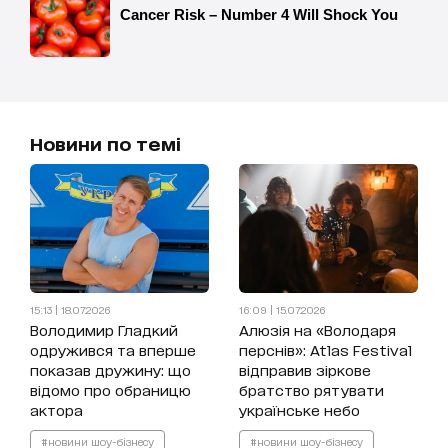
Новини по темі
15:13 | 18.07.2026
16:09 | 15.07.2026
Володимир Гладкий
Алюзія на «Володаря
одружився та вперше
перснів»: Atlas Festival
показав дружину: що
відправив зіркове
відомо про обраницю
братство рятувати
актора
українське небо
#новини шоу-бізнесу
#новини шоу-бізнесу