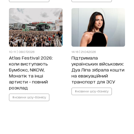
10:11 | 08.07.2026
14:16 | 21.04.2026
Atlas Festival 2026:
Підтримала
коли виступають
українських військових:
Бумбокс, NIKOW,
Дуа Ліпа зібрала кошти
Монатік та інші
на евакуаційний
артисти – повний
транспорт для ЗСУ
розклад
#новини шоу-бізнесу
#новини шоу-бізнесу