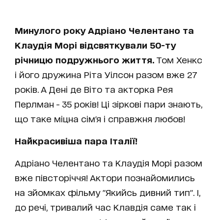
Минулого року Адріано Челентано та
Клаудія Морі відсвяткували 50-ту
річницю подружнього життя.
Том Хенкс
і його дружина Ріта Уілсон разом вже 27
років. А Дені де Віто та акторка Рея
Перлман - 35 років! Ці зіркові пари знають,
що таке міцна сім'я і справжня любов!
Найкрасивіша пара Італії!
Адріано Челентано та Клаудія Морі разом
вже півсторіччя! Актори познайомились
на зйомках фільму "Якийсь дивний тип". І,
до речі, тривалий час Клавдія саме так і