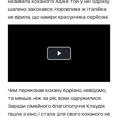
називала коханого! Адже той у неї одразу
шалено закохався. Норовлива ж італійка
не вірила, що наміри красунчика серйозні.
Чим переконав кохану Адріано, невідомо,
та менше. ніж за рік, вони одружилися.
Заради сімейного благополуччя Клаудія
пішла з кіно, і стала для свого коханого не