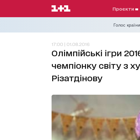
проєкти
Голос країни
17:00 | 01.08.2016
Олімпійські ігри 20
чемпіонку світу з х
Різатдінову