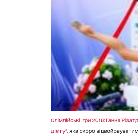
Олімпійські ігри 2016: Ганна Різа
дієту"
, яка скоро відвойовуватим