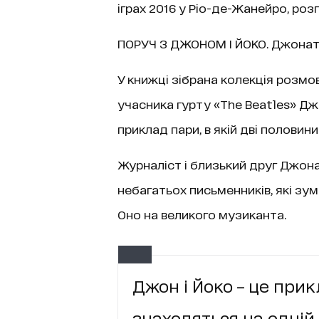
іграх 2016 у Ріо-де-Жанейро, роз
ПОРУЧ З ДЖОНОМ І ЙОКО. Джонат
У книжці зібрана колекція розмо
учасника гурту «The Beatles» Дж
приклад пари, в якій дві половини
Журналіст і близький друг Джон
небагатьох письменників, які зу
Оно на великого музиканта.
Джон і Йоко – це прик
знаходяться на одній 