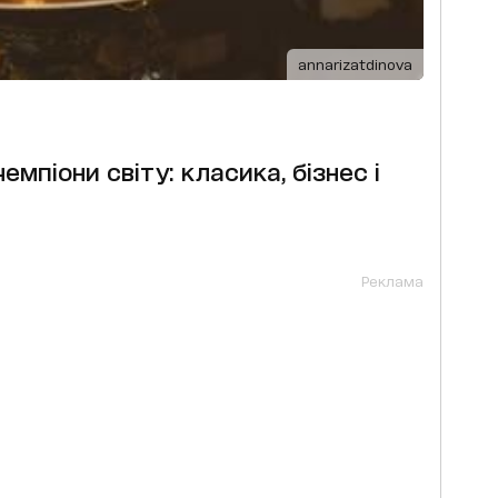
annarizatdinova
емпіони світу: класика, бізнес і
Реклама