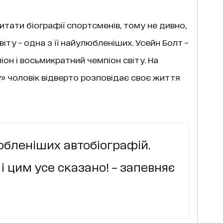
итати біографії спортсменів, тому не дивно,
іту – одна з її найулюбленіших. Усейн Болт –
он і восьмикратний чемпіон світу. На
» чоловік відверто розповідає своє життя
юбленіших автобіографій.
і цим усе сказано! – запевняє