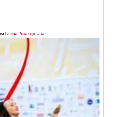
чем
Ганна Різатдінова