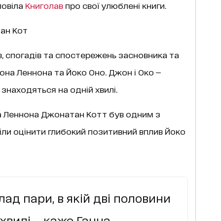
повіла
Книголав
про свої улюблені книги.
ан Кот
в, спогадів та спостережень засновника та
она Леннона та Йоко Оно. Джон і Око —
 знаходяться на одній хвилі.
а Леннона Джонатан Котт був одним з
міли оцінити глибокий позитивний вплив Йоко
лад пари, в якій дві половини
хвилі, – каже Ганна