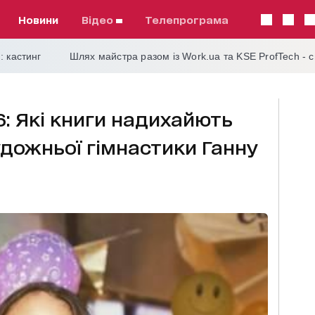
Новини
відео
телепрограма
: кастинг
Шлях майстра разом із Work.ua та KSE ProfTech - 
16: Які книги надихайють
удожньої гімнастики Ганну