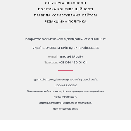
СТРУКТУРА ВЛАСНОСТІ
ПОЛІТИКА КОНФІДЕНЦІЙНОСТІ
ПРАВИЛА КОРИСТУВАННЯ САЙТОМ
РЕДАКЦІЙНА ПОЛІТИКА
Товариство з обмеженою відповідальністю "ВІЖН 1+1"
Україна, 04080, м. Київ, вул. Кирилівська, 23
е-mail:
media@1plus1.tv
Телефон:
+38 044 490 01 01
Ідентифікатор медіа в Реєстрі суб’єктів у сфері медіа:
L10-01914, R10-01810
З питань комерційної співпраці й розміщення реклами звертайтесь
digital.sale@1plus1.tv
З питань алгоритмічних продажів звертайтесь
traffic-team@1plus1.tv