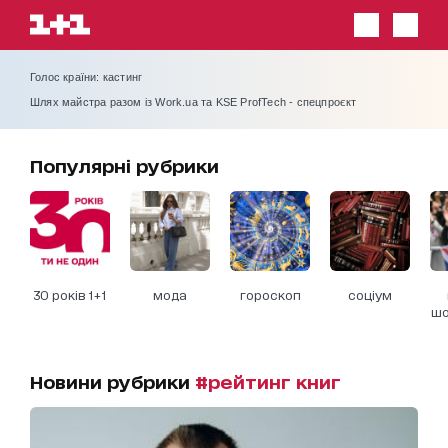
Голос країни: кастинг
Шлях майстра разом із Work.ua та KSE ProfTech - спецпроєкт
Популярні рубрики
30 років 1+1
мода
гороскоп
соціум
шо
Новини рубрики
#рейтинг книг