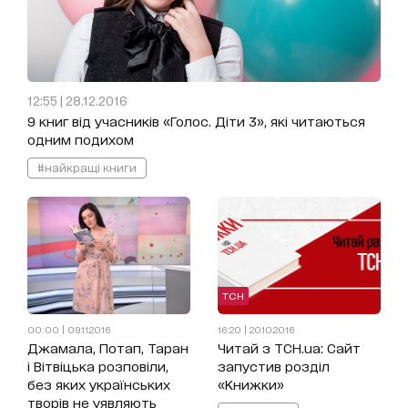
12:55 | 28.12.2016
9 книг від учасників «Голос. Діти 3», які читаються
одним подихом
#найкращі книги
ТСН
00:00 | 09.11.2016
16:20 | 20.10.2016
Джамала, Потап, Таран
Читай з ТСН.ua: Сайт
і Вітвіцька розповіли,
запустив розділ
без яких українських
«Книжки»
творів не уявляють