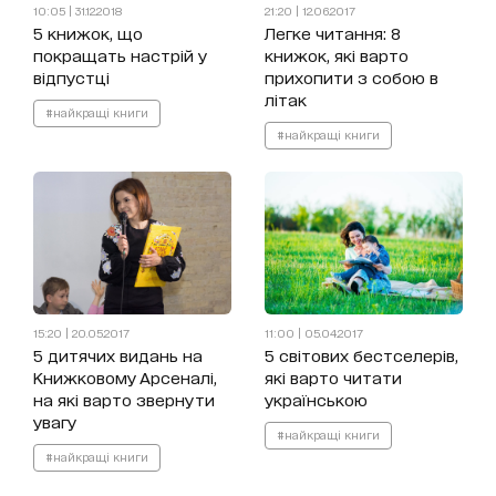
10:05 | 31.12.2018
21:20 | 12.06.2017
5 книжок, що
Легке читання: 8
покращать настрій у
книжок, які варто
відпустці
прихопити з собою в
літак
#найкращі книги
#найкращі книги
15:20 | 20.05.2017
11:00 | 05.04.2017
5 дитячих видань на
5 світових бестселерів,
Книжковому Арсеналі,
які варто читати
на які варто звернути
українською
увагу
#найкращі книги
#найкращі книги