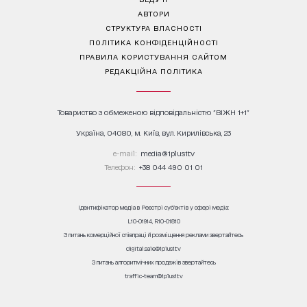
АВТОРИ
СТРУКТУРА ВЛАСНОСТІ
ПОЛІТИКА КОНФІДЕНЦІЙНОСТІ
ПРАВИЛА КОРИСТУВАННЯ САЙТОМ
РЕДАКЦІЙНА ПОЛІТИКА
Товариство з обмеженою відповідальністю "ВІЖН 1+1"
Україна, 04080, м. Київ, вул. Кирилівська, 23
е-mail:
media@1plus1.tv
Телефон:
+38 044 490 01 01
Ідентифікатор медіа в Реєстрі суб’єктів у сфері медіа:
L10-01914, R10-01810
З питань комерційної співпраці й розміщення реклами звертайтесь
digital.sale@1plus1.tv
З питань алгоритмічних продажів звертайтесь
traffic-team@1plus1.tv