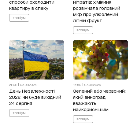
способи охолодити
нітратів: хімікиня
квартиру в спеку
розвінчала головний
міф про улюблений
#соціум
літній фрукт
#соціум
21:08 | 05.08.2026
16:50 | 05.08.2026
День Незалежності
Зелений або червоний:
2026: чи буде вихідний
який виноград
24 серпня
вважають
найкориснішим
#соціум
#соціум