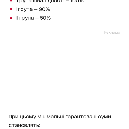
І група інвалідності — 100%
ІІ група — 90%
ІІІ група — 50%
Реклама
При цьому мінімальні гарантовані суми
становлять: