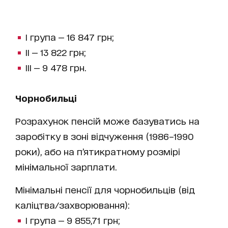
І група — 16 847 грн;
ІІ — 13 822 грн;
ІІІ — 9 478 грн.
Чорнобильці
Розрахунок пенсій може базуватись на
заробітку в зоні відчуження (1986–1990
роки), або на п’ятикратному розмірі
мінімальної зарплати.
Мінімальні пенсії для чорнобильців (від
каліцтва/захворювання):
І група — 9 855,71 грн;