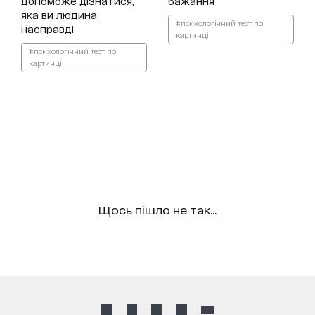
допоможе дізнатися,
бажання
яка ви людина
#психологічний тест по
насправді
картинці
#психологічний тест по
картинці
Щось пішло не так...