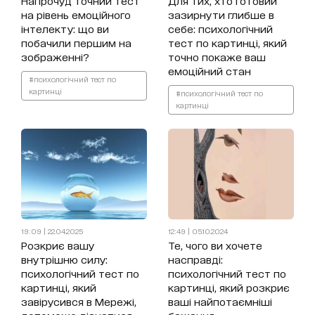
Напрочуд точний тест
Для тих, хто готовий
на рівень емоційного
зазирнути глибше в
інтелекту: що ви
себе: психологічний
побачили першим на
тест по картинці, який
зображенні?
точно покаже ваш
емоційний стан
#психологічний тест по
картинці
#психологічний тест по
картинці
19:09 | 22.04.2025
12:49 | 05.10.2024
Розкриє вашу
Те, чого ви хочете
внутрішню силу:
насправді:
психологічний тест по
психологічний тест по
картинці, який
картинці, який розкриє
завірусився в Мережі,
ваші найпотаємніші