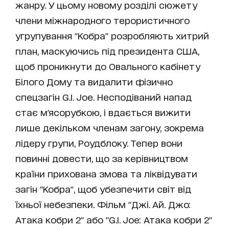
жанру. У цьому новому розділі сюжету
члени міжнародного терористичного
угрупування "Кобра" розробляють хитрий
план, маскуючись під президента США,
щоб проникнути до Овального кабінету
Білого Дому та видалити фізично
спецзагін G.I. Joe. Несподіваний напад
стає м'ясорубкою, і вдається вижити
лише декільком членам загону, зокрема
лідеру групи, Роудблоку. Тепер вони
повинні довести, що за керівництвом
країни прихована змова та ліквідувати
загін "Кобра", щоб убезпечити світ від
їхньої небезпеки. Фільм "Джі. Ай. Джо:
Атака кобри 2" або "G.I. Joe: Атака кобри 2"