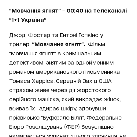
"Мовчання ягнят" – 00:40 на телеканалі
"1+1 Україна"
Джоді Фостер та Ентоні Гопкінс у
трилері
"Мовчання ягнят".
Фільм
"Мовчання ягнят" є кримінальним
детективом, знятим за однойменним
романом американського письменника
Томаса Харріса. Середній Захід США
страхом живе через дії жорстокого
серійного маніяка, який викрадає жінок,
вбиває їх і здирає шкіру, здобувши
прізвисько "Буффало Білл". Федеральне
Бюро Розслідувань (ФБР) безуспішно
намагається зупинити цього злочинця, не