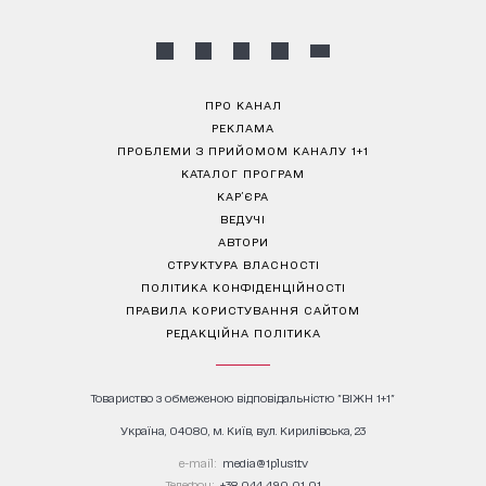
ПРО КАНАЛ
РЕКЛАМА
ПРОБЛЕМИ З ПРИЙОМОМ КАНАЛУ 1+1
КАТАЛОГ ПРОГРАМ
КАР’ЄРА
ВЕДУЧІ
АВТОРИ
СТРУКТУРА ВЛАСНОСТІ
ПОЛІТИКА КОНФІДЕНЦІЙНОСТІ
ПРАВИЛА КОРИСТУВАННЯ САЙТОМ
РЕДАКЦІЙНА ПОЛІТИКА
Товариство з обмеженою відповідальністю "ВІЖН 1+1"
Україна, 04080, м. Київ, вул. Кирилівська, 23
е-mail:
media@1plus1.tv
Телефон:
+38 044 490 01 01