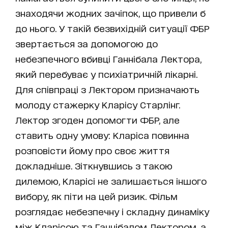
знаходячи жодних зачіпок, що привели б
до нього. У такій безвихідній ситуації ФБР
звертається за допомогою до
небезпечного вбивці Ганнібала Лектора,
який перебуває у психіатричній лікарні.
Для співпраці з Лектором призначають
молоду стажерку Кларісу Старлінг.
Лектор згоден допомогти ФБР, але
ставить одну умову: Кларіса повинна
розповісти йому про своє життя
докладніше. Зіткнувшись з такою
дилемою, Кларісі не залишається іншого
вибору, як піти на цей ризик. Фільм
розглядає небезпечну і складну динаміку
між Кларісою та Ганнібалом Лектором, а