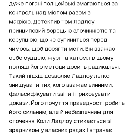
дуже погані поліцейські змагаються за
контроль над містом разом з
мафією. Детектив Том Ладлоу -
принциповий борець із злочинністю та
корупцією, що не зупиниться перед
чимось, щоб досягти мети. Він вважає
себе суддею, журі та катом, і в цьому
погляді його методи досить радикальні.
Такий підхід дозволяє Ладлоу легко
знищувати тих, кого вважає винними,
фальсифікувати звіти і приховувати
докази. Його почуття праведності робить
його сильним, але й небезпечним для
оточення. Коли Ладлоу стикається зі
зрадником у власних рядах і втрачає