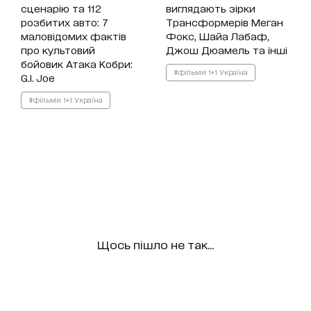
сценарію та 112
виглядають зірки
розбитих авто: 7
Трансформерів Меган
маловідомих фактів
Фокс, Шайа Лабаф,
про культовий
Джош Дюамель та інші
бойовик Атака Кобри:
#фільми 1+1 Україна
G.I. Joe
#фільми 1+1 Україна
Щось пішло не так...