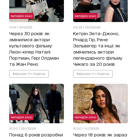
Імперія кіно
Імперія кіно
11:24 | 19.11.2025
09:29 | 12.09.2025
Через 30 років: як
Кетрін Зета-Джонс,
змінилися актори
Річард Гір, Рене
культового фільму
Зельвегер та інші: як
Леон-кілер Наталі
змінились актори
Портман, Гері Олдман
легендарного фільму
та Жан Рено
Чикаго за 20 років
#фільми 1+1 Україна
#фільми 1+1 Україна
Імперія кіно
Імперія кіно
15:00 | 25.07.2025
12:00 | 11.07.2025
Понад 6 років розробки
Через 18 років: як зараз