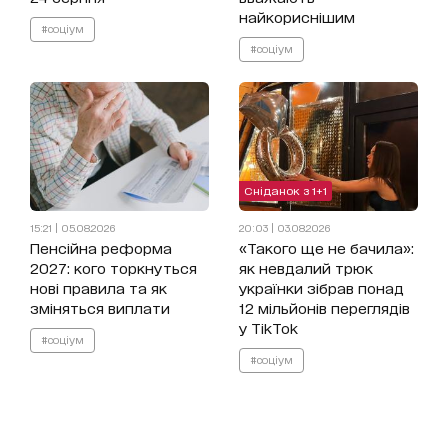
найкориснішим
#соціум
#соціум
Сніданок з 1+1
15:21 | 05.08.2026
20:03 | 03.08.2026
Пенсійна реформа
«Такого ще не бачила»:
2027: кого торкнуться
як невдалий трюк
нові правила та як
українки зібрав понад
зміняться виплати
12 мільйонів переглядів
у TikTok
#соціум
#соціум