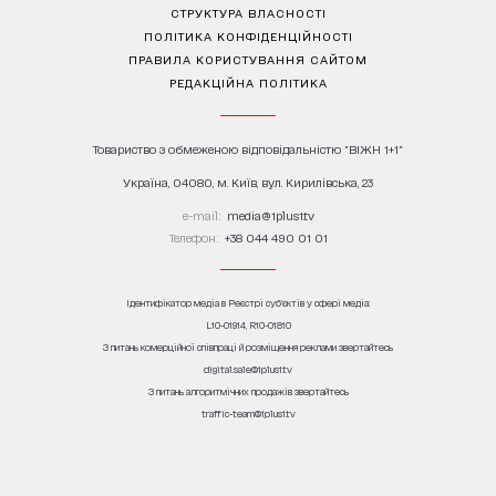
СТРУКТУРА ВЛАСНОСТІ
ПОЛІТИКА КОНФІДЕНЦІЙНОСТІ
ПРАВИЛА КОРИСТУВАННЯ САЙТОМ
РЕДАКЦІЙНА ПОЛІТИКА
Товариство з обмеженою відповідальністю "ВІЖН 1+1"
Україна, 04080, м. Київ, вул. Кирилівська, 23
е-mail:
media@1plus1.tv
Телефон:
+38 044 490 01 01
Ідентифікатор медіа в Реєстрі суб’єктів у сфері медіа:
L10-01914, R10-01810
З питань комерційної співпраці й розміщення реклами звертайтесь
digital.sale@1plus1.tv
З питань алгоритмічних продажів звертайтесь
traffic-team@1plus1.tv