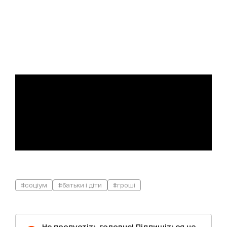
#соціум
#батьки і діти
#гроші
Не пропустіть головне! Підпишіться на