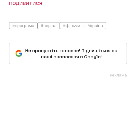
подивитися
#програма
#серіал
#фільми 1+1 Україна
Не пропустіть головне! Підпишіться на
наші оновлення в Google!
Реклама