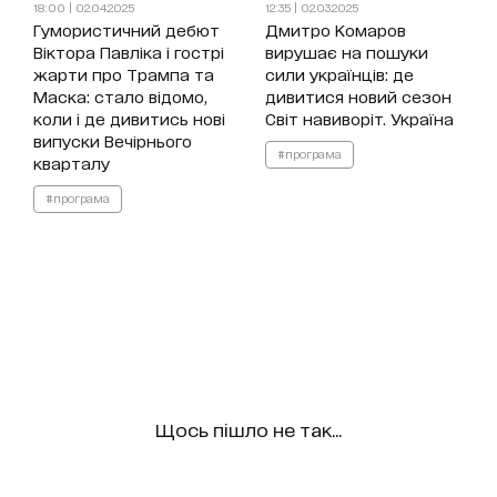
18:00 | 02.04.2025
12:35 | 02.03.2025
Гумористичний дебют
Дмитро Комаров
Віктора Павліка і гострі
вирушає на пошуки
жарти про Трампа та
сили українців: де
Маска: стало відомо,
дивитися новий сезон
коли і де дивитись нові
Світ навиворіт. Україна
випуски Вечірнього
#програма
кварталу
#програма
Щось пішло не так...