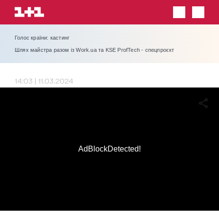
Голос країни: кастинг
Шлях майстра разом із Work.ua та KSE ProfTech - спецпроєкт
14:03 | 11.03.2024
AdBlockDetected!