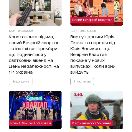
Новий Вечірній Квартал
12:34 | 24.08.2025
12:17 | 09.05.2025
Конотопська відьма,
Виступ доньки Юрія
новий Вечірній квартал
Ткача та пародія від
та інші хітові прем'єри:
Юрія Великого: що
що подивитися у
Вечірній Квартал
святковий вікенд на
покаже у нових
День незалежності на
випусках і коли вони
1+1 Україна
вийдуть
#програма
#програма
Новий Вечірній Квартал
Світ навиворіт. Україна