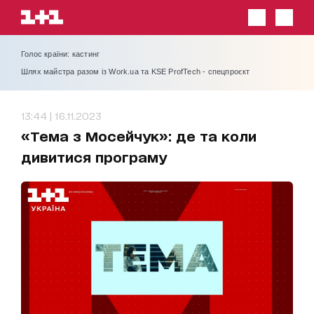
Голос країни: кастинг
Шлях майстра разом із Work.ua та KSE ProfTech - спецпроєкт
13:44 | 16.11.2023
«Тема з Мосейчук»: де та коли
дивитися програму