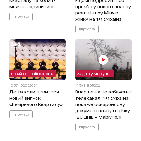
можна подивитись
прем’єру нового сезону
реаліті-шоу Міняю
#прем'єра
жінку на 1+1 Україна
#прем'єра
Новий Вечірній Квартал
20 днів у Маріуполі
10:37 | 02.06.2024
14:39 | 18.05.2024
Де та коли дивитися
Вперше на телебаченні:
новий випуск
телеканал "1+1 Україна"
«Вечірнього Кварталу»
покаже оскароносну
документальну стрічку
#прем'єра
"20 днів у Маріуполі"
#прем'єра