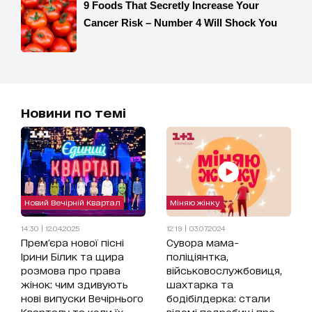
Новини по темі
Новий Вечірній Квартал
Міняю жінку
14:30 | 12.04.2025
12:19 | 03.07.2024
Прем'єра нової пісні
Сувора мама-
Ірини Білик та щира
поліціянтка,
розмова про права
військовослужбовиця,
жінок: чим здивують
шахтарка та
нові випуски Вечірнього
бодібілдерка: стали
Кварталу та коли їх
відомі подробиці про