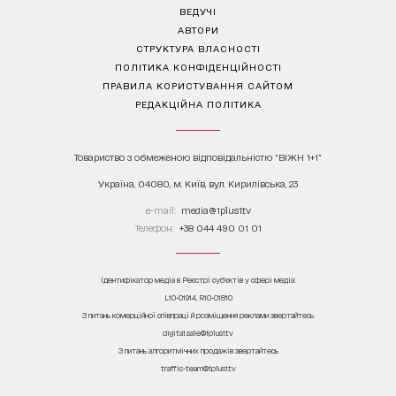
ВЕДУЧІ
АВТОРИ
СТРУКТУРА ВЛАСНОСТІ
ПОЛІТИКА КОНФІДЕНЦІЙНОСТІ
ПРАВИЛА КОРИСТУВАННЯ САЙТОМ
РЕДАКЦІЙНА ПОЛІТИКА
Товариство з обмеженою відповідальністю "ВІЖН 1+1"
Україна, 04080, м. Київ, вул. Кирилівська, 23
е-mail:
media@1plus1.tv
Телефон:
+38 044 490 01 01
Ідентифікатор медіа в Реєстрі суб’єктів у сфері медіа:
L10-01914, R10-01810
З питань комерційної співпраці й розміщення реклами звертайтесь
digital.sale@1plus1.tv
З питань алгоритмічних продажів звертайтесь
traffic-team@1plus1.tv