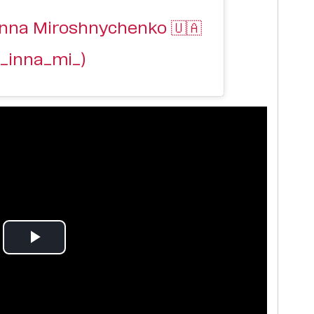
nna Miroshnychenko 🇺🇦
_inna_mi_)