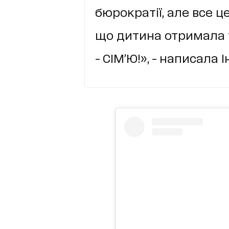
бюрократії, але все це
що дитина отримала т
- СІМʼЮ!», - написала І