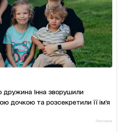
о дружина Інна зворушили
ою дочкою та розсекретили її ім'я
Реклама