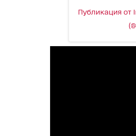
Публикация от I
(@