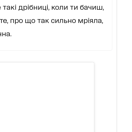
 такі дрібниці, коли ти бачиш,
е, про що так сильно мріяла,
нна.