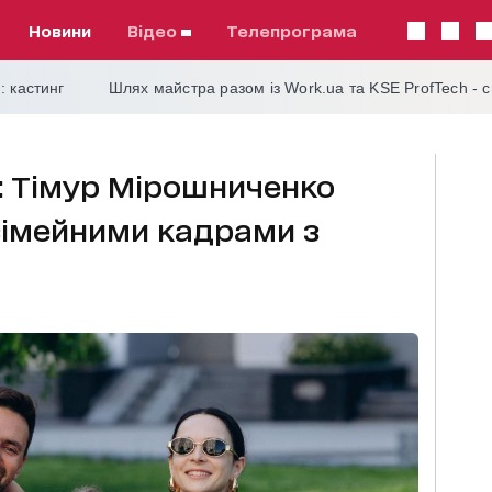
Новини
відео
телепрограма
: кастинг
Шлях майстра разом із Work.ua та KSE ProfTech - 
: Тімур Мірошниченко
імейними кадрами з