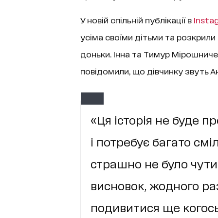
У новій спільній публікації в
Insta
усіма своїми дітьми та розкрили
доньки. Інна та Тимур Мірошничен
повідомили, що дівчинку звуть Ан
«Ця історія не буде п
і потребує багато сміл
страшно не було чути
висновок, жодного ра
подивитися ще когось