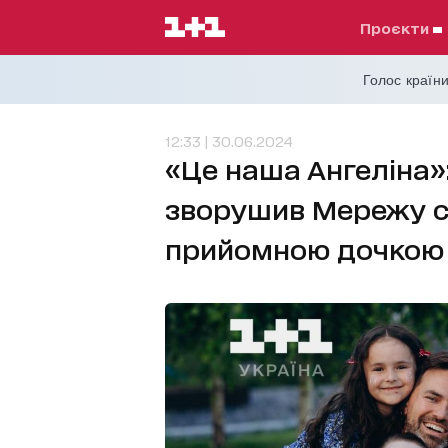
проєкти
Голос країни
12:33 | 30.06.2024
«Це наша Ангеліна»
зворушив Мережу с
прийомною дочкою