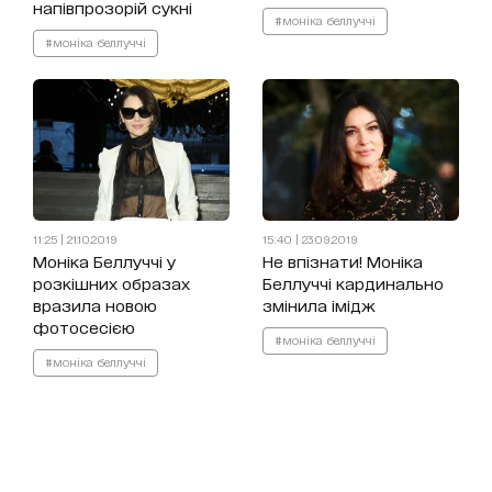
напівпрозорій сукні
#моніка беллуччі
#моніка беллуччі
11:25 | 21.10.2019
15:40 | 23.09.2019
Моніка Беллуччі у
Не впізнати! Моніка
розкішних образах
Беллуччі кардинально
вразила новою
змінила імідж
фотосесією
#моніка беллуччі
#моніка беллуччі