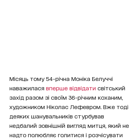
Місяць тому 54-річна Моніка Белуччі
наважилася
вперше відвідати
світський
захід разом зі своїм 36-річним коханим,
художником Ніколас Лефевром. Вже тоді
деяких шанувальників стурбував
недбалий зовнішній вигляд митця, який не
надто полюбляє голитися і розчісувати