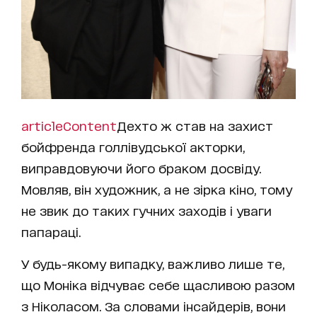
articleContent
Дехто ж став на захист
бойфренда голлівудської акторки,
виправдовуючи його браком досвіду.
Мовляв, він художник, а не зірка кіно, тому
не звик до таких гучних заходів і уваги
папараці.
У будь-якому випадку, важливо лише те,
що Моніка відчуває себе щасливою разом
з Ніколасом. За словами інсайдерів, вони