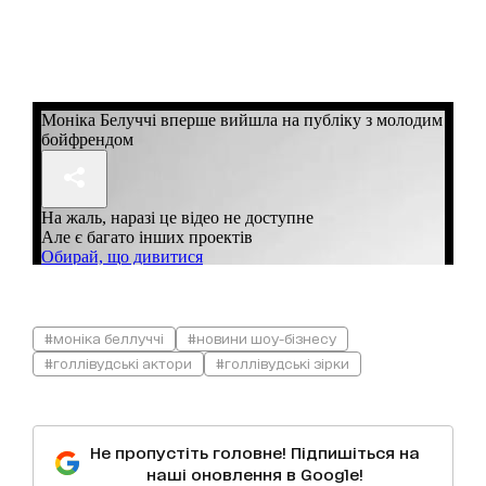
#моніка беллуччі
#новини шоу-бізнесу
#голлівудські актори
#голлівудські зірки
Не пропустіть головне! Підпишіться на
наші оновлення в Google!