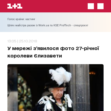
Голос країни: кастинг
Шлях майстра разом із Work.ua та KSE ProfTech - спецпроєкт
13:05 | 25.10.2018
У мережі з’явилося фото 27-річної
королеви Єлизавети