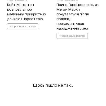
Кейт Міддлтон
Принц Гаррі розповів, як
розповіла про
Меган Маркл
маленьку прикрість із
почувається після
дочкою Шарлоттою
пологів, і
прокоментував
#королівська родина
народження сина
#королівська родина
Щось пішло не так...