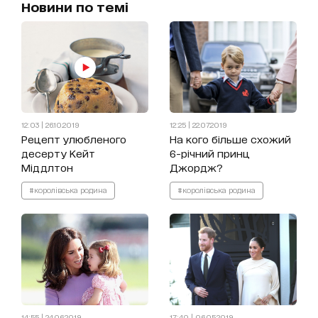
Новини по темі
12:03 | 26.10.2019
12:25 | 22.07.2019
Рецепт улюбленого
На кого більше схожий
десерту Кейт
6-річний принц
Міддлтон
Джордж?
#королівська родина
#королівська родина
14:55 | 24.06.2019
17:40 | 06.05.2019