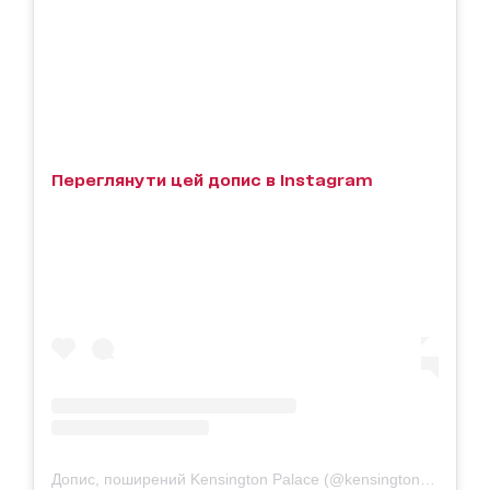
Переглянути цей допис в Instagram
Допис, поширений Kensington Palace (@kensingtonroyal)
22 