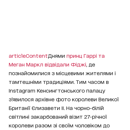
articleContent
Днями
принц Гаррі та
Меган Маркл відвідали Фіджі
, де
познайомилися з місцевими жителями і
тамтешніми традиціями. Тим часом в
Instagram Кенсингтонського палацу
з’явилося архівне фото королеви Великої
Британії Єлизавети ІІ. На чорно-білій
світлині закарбований візит 27-річної
королеви разом зі своїм чоловіком до