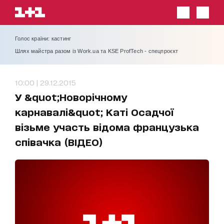
Голос країни: кастинг
Шлях майстра разом із Work.ua та KSE ProfTech - спецпроєкт
10:00 | 29.12.2015
У &quot;Новорічному
карнавалі&quot; Каті Осадчої
візьме участь відома французька
співачка (ВІДЕО)