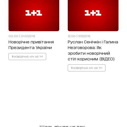
00:00 | 01.01.2016
12:00 | 31.12.2015
Новорічне привітання
Руслан Сенічкін і Галина
Президента України
Незговорова: Як
зробити новорічний
#новорічна ніч на 1+1
стіл корисним (ВІДЕО)
#новорічна ніч на 1+1
Щось пішло не так...