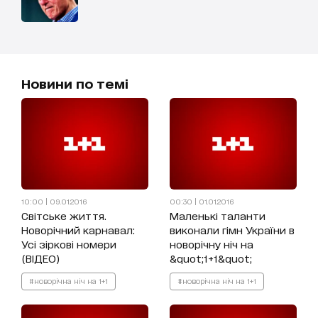
Новини по темі
10:00 | 09.01.2016
00:30 | 01.01.2016
Світське життя.
Маленькі таланти
Новорічний карнавал:
виконали гімн України в
Усі зіркові номери
новорічну ніч на
(ВІДЕО)
&quot;1+1&quot;
#новорічна ніч на 1+1
#новорічна ніч на 1+1