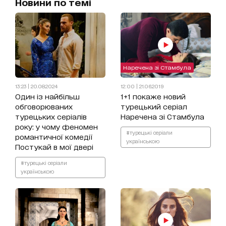
Новини по темі
Наречена зі Стамбула
13:23 | 20.08.2024
12:00 | 21.06.2019
Один із найбільш
1+1 покаже новий
обговорюваних
турецький серіал
турецьких серіалів
Наречена зі Стамбула
року: у чому феномен
#турецькі серіали
романтичної комедії
українською
Постукай в мої двері
#турецькі серіали
українською