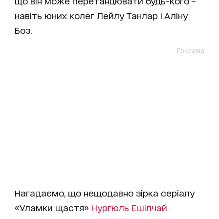
що він може перетанцювати будь-кого –
навіть юних колег Лейлу Танлар і Аліну
Боз.
Реклама
Нагадаємо, що нещодавно зірка серіалу
«Уламки щастя»
Нургюль Ешілчай