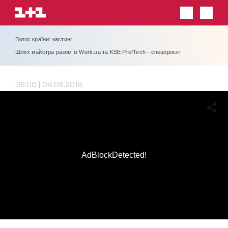
Голос країни: кастинг
Шлях майстра разом із Work.ua та KSE ProfTech - спецпроєкт
09:00 | 04.08.2016
AdBlockDetected!