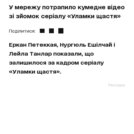
У мережу потрапило кумедне відео
зі зйомок серіалу «Уламки щастя»
Поділитися:
Еркан Петеккая, Нургюль Ешілчай і
Лейла Танлар показали, що
залишилося за кадром серіалу
«Уламки щастя».
Реклама