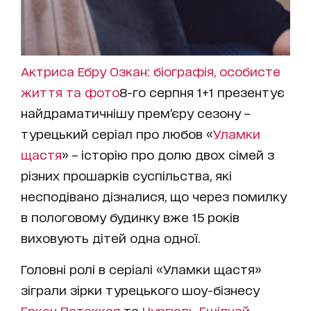
Актриса Ебру Озкан: біографія, особисте
життя та фото
8-го серпня 1+1 презентує
найдраматичнішу прем’єру сезону –
турецький серіал про любов «
Уламки
щастя
» – історію про долю двох сімей з
різних прошарків суспільства, які
несподівано дізналися, що через помилку
в пологовому будинку вже 15 років
виховують дітей одна одної.
Головні ролі в серіалі «Уламки щастя»
зіграли зірки турецького шоу-бізнесу
Еркан Петеккая
та
Нургюль Ешілчай
.