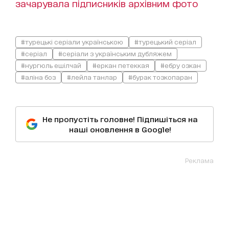
зачарувала підписників архівним фото
#турецькі серіали українською
#турецький серіал
#серіал
#серіали з українським дубляжем
#нургюль ешілчай
#еркан петеккая
#ебру озкан
#аліна боз
#лейла танлар
#бурак тозкопаран
Не пропустіть головне! Підпишіться на
наші оновлення в Google!
Реклама