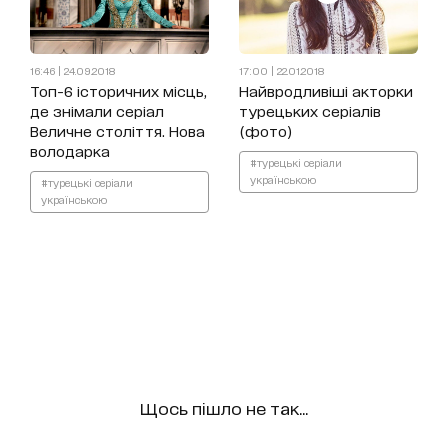
16:46 | 24.09.2018
17:00 | 22.01.2018
Топ-6 історичних місць,
Найвродливіші акторки
де знімали серіал
турецьких серіалів
Величне століття. Нова
(фото)
володарка
#турецькі серіали
українською
#турецькі серіали
українською
Щось пішло не так...