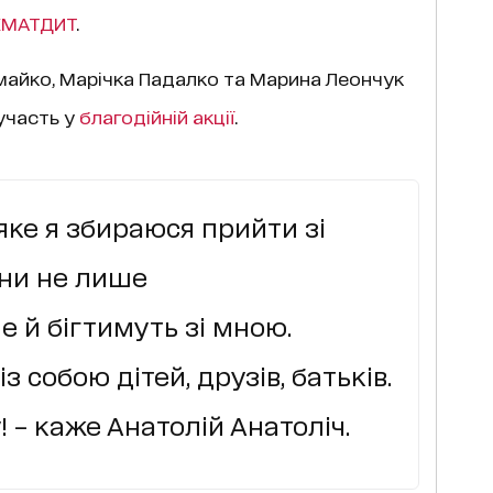
ХМАТДИТ
.
амайко, Марічка Падалко та Марина Леончук
 участь у
благодійній акції
.
яке я збираюся прийти зі
они не лише
е й бігтимуть зі мною.
із собою дітей, друзів, батьків.
 – каже Анатолій Анатоліч.