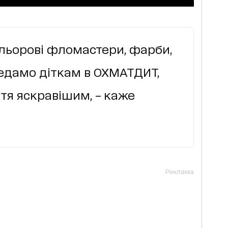
льорові фломастери, фарби,
редамо діткам в ОХМАТДИТ,
тя яскравішим, – каже
Реклама