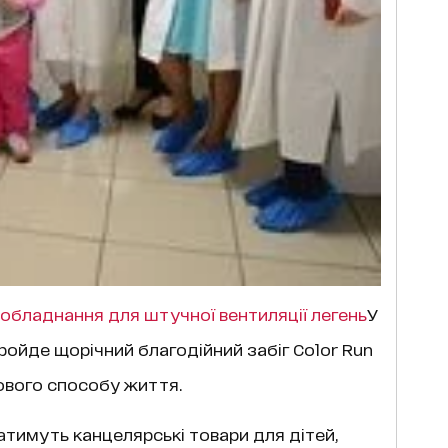
 обладнання для штучної вентиляції легень
У
 пройде щорічний благодійний забіг Color Run
рового способу життя.
ратимуть канцелярські товари для дітей,