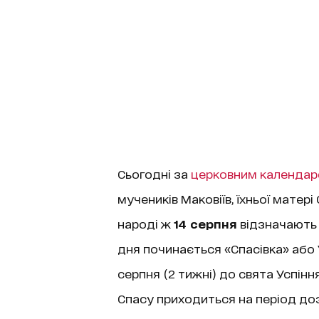
Сьогодні за
церковним календа
мучеників Маковіїв, їхньої матері
народі ж
14 серпня
відзначають
дня починається «Спасівка» або 
серпня (2 тижні) до свята Успін
Спасу приходиться на період доз