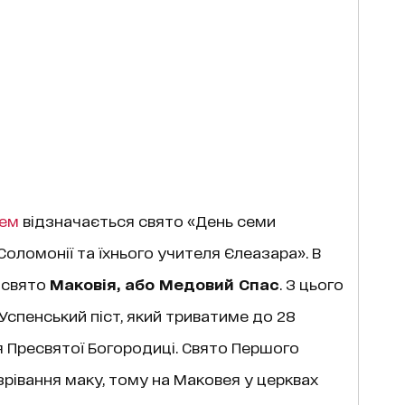
рем
відзначається свято «День семи
 Соломонії та їхнього учителя Єлеазара». В
 свято
Маковія, або Медовий Спас
. З цього
Успенський піст, який триватиме до 28
ня Пресвятої Богородиці. Свято Першого
рівання маку, тому на Маковея у церквах