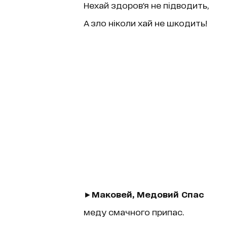
Нехай здоров'я не підводить,
А зло ніколи хай не шкодить!
►
Маковей, Медовий Спас
меду смачного припас.