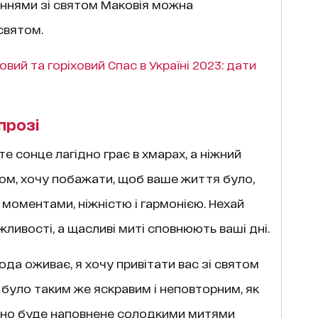
аннями зі святом Маковія можна
святом.
вий та горіховий Спас в Україні 2023: дати
прозі
е сонце лагідно грає в хмарах, а ніжний
ом, хочу побажати, щоб ваше життя було,
моментами, ніжністю і гармонією. Нехай
ливості, а щасливі миті сповнюють ваші дні.
ода оживає, я хочу привітати вас зі святом
було таким же яскравим і неповторним, як
 воно буде наповнене солодкими митями