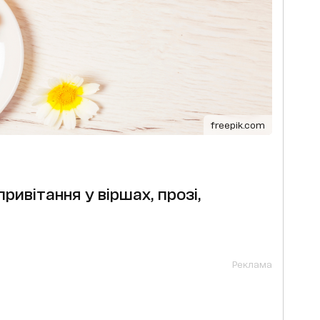
freepik.com
ривітання у віршах, прозі,
Реклама