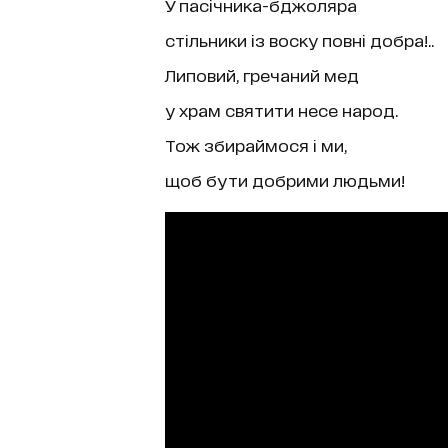
У пасічника-бджоляра
стільники із воску повні добра!..
Липовий, гречаний мед
у храм святити несе народ.
Тож збираймося і ми,
щоб бути добрими людьми!