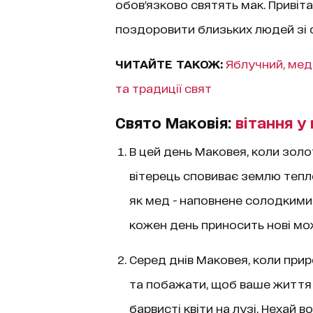
обов'язково святять мак. Привіт
поздоровити близьких людей зі 
ЧИТАЙТЕ ТАКОЖ:
Яблучний, медо
та традиції свят
Свято Маковія:
вітання у 
В цей день Маковея, коли золот
вітерець сповиває землю тепл
як мед - наповнене солодкими 
кожен день приносить нові мож
Серед днів Маковея, коли прир
та побажати, щоб ваше життя 
барвисті квіти на лузі. Нехай