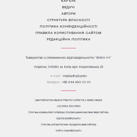
КАР’ЄРА
ВЕДУЧІ
АВТОРИ
СТРУКТУРА ВЛАСНОСТІ
ПОЛІТИКА КОНФІДЕНЦІЙНОСТІ
ПРАВИЛА КОРИСТУВАННЯ САЙТОМ
РЕДАКЦІЙНА ПОЛІТИКА
Товариство з обмеженою відповідальністю "ВІЖН 1+1"
Україна, 04080, м. Київ, вул. Кирилівська, 23
е-mail:
media@1plus1.tv
Телефон:
+38 044 490 01 01
Ідентифікатор медіа в Реєстрі суб’єктів у сфері медіа:
L10-01914, R10-01810
З питань комерційної співпраці й розміщення реклами звертайтесь
digital.sale@1plus1.tv
З питань алгоритмічних продажів звертайтесь
traffic-team@1plus1.tv