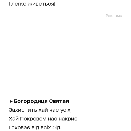
І легко живеться!
Реклама
►Богородиця Святая
Захистить хай нас усіх,
Хай Покровом нас накриє
І сховає від всіх бід.