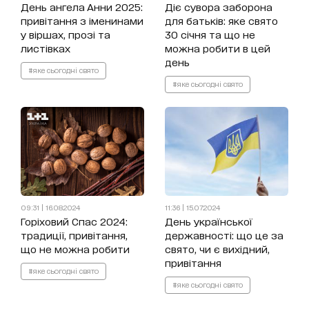
День ангела Анни 2025:
Діє сувора заборона
привітання з іменинами
для батьків: яке свято
у віршах, прозі та
30 січня та що не
листівках
можна робити в цей
день
#яке сьогодні свято
#яке сьогодні свято
09:31 | 16.08.2024
11:36 | 15.07.2024
Горіховий Спас 2024:
День української
традиції, привітання,
державності: що це за
що не можна робити
свято, чи є вихідний,
привітання
#яке сьогодні свято
#яке сьогодні свято