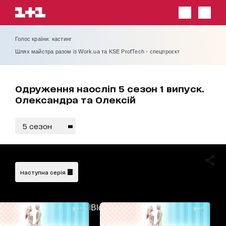
Голос країни: кастинг
Шлях майстра разом із Work.ua та KSE ProfTech - спецпроєкт
Одруження наосліп 5 сезон 1 випуск.
Олександра та Олексій
5 сезон
Наступна серія
AdBlockDetected!