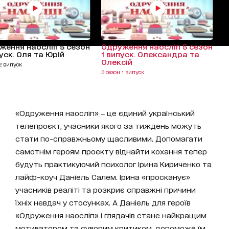
ження наосліп 5 сезон
Одруження наосліп 5 сезон
уск. Оля та Юрій
1 випуск. Олександра та
Олексій
 2 випуск
5 сезон 1 випуск
«Одруження наосліп» ‒ це єдиний український
телепроєкт, учасники якого за тиждень можуть
стати по-справжньому щасливими. Допомагати
самотнім героям проєкту віднайти кохання тепер
будуть практикуючий психолог Ірина Кириченко та
лайф-коуч Даніель Салем. Ірина «просканує»
учасників реаліті та розкриє справжні причини
їхніх невдач у стосунках. А Даніель для героїв
«Одруження наосліп» і глядачів стане найкращим
мотиватором та суворим критиком, допоможе їм