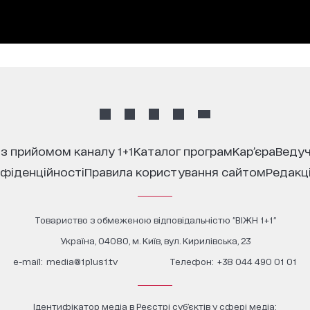
 з прийомом каналу 1+1
каталог програм
кар’єра
ведуч
нфіденційності
правила користування сайтом
редакц
Товариство з обмеженою відповідальністю "ВІЖН 1+1"
Україна, 04080, м. Київ, вул. Кирилівська, 23
е-mail:
media@1plus1.tv
Телефон:
+38 044 490 01 01
Ідентифікатор медіа в Реєстрі суб’єктів у сфері медіа: