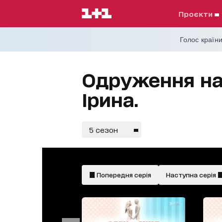
проєкти
Голос країни
Одруження нао
Ірина.
5 сезон
Попередня серія
Наступна серія