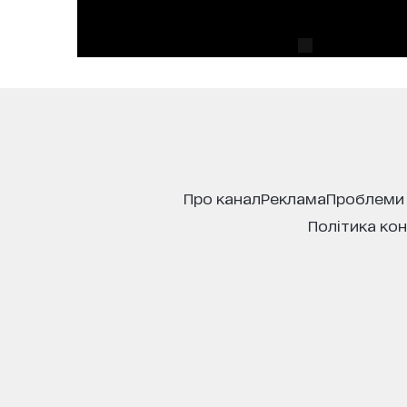
Соціальні мережі:
про канал
реклама
проблеми
політика ко