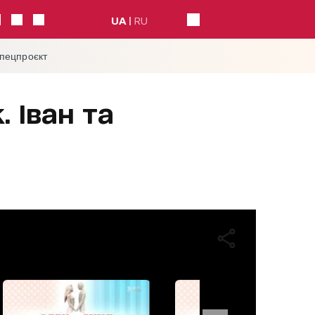
UA
RU
спецпроєкт
 Іван та