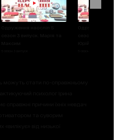
Одруження наосліп 5
Одруження наосліп 5
сезон 3 випуск. Марія та
сезон 2 випуск. Оля та
Максим
Юрій
5 сезон 3 випуск
5 сезон 2 випуск
ень можуть стати по-справжньому
актикуючий психолог Ірина
иє справжні причини їхніх невдач
 мотиватором та суворим
 «вилікує» від низької