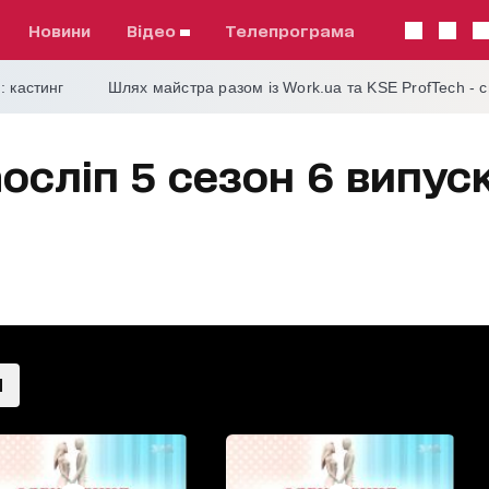
Новини
відео
телепрограма
: кастинг
Шлях майстра разом із Work.ua та KSE ProfTech - 
сліп 5 сезон 6 випуск.