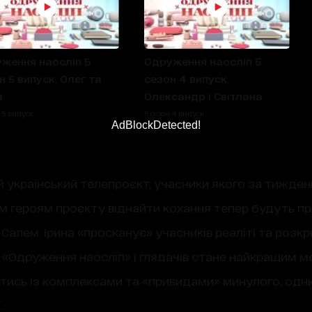
ження наосліп 5
Одруження наосліп 5
н 5 випуск. Олег та
сезон 4 випуск.
а
Олександр і Світлана
 5 випуск
5 сезон 4 випуск
AdBlockDetected!
й український телепроєкт, учасники якого за тижд
 героям проєкту віднайти кохання тепер будуть пр
алем. Ірина «просканує» учасників реаліті та розкр
їв «Одруження наосліп» і глядачів стане найкращим
ись із комплексами та «привидами» минулого, одних
.