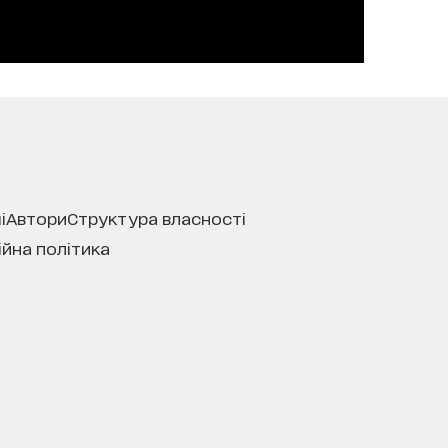
і
автори
структура власності
ійна політика